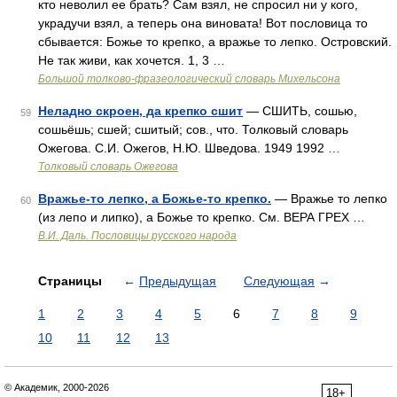
кто неволил ее брать? Сам взял, не спросил ни у кого,
украдучи взял, а теперь она виновата! Вот пословица то
сбывается: Божье то крепко, а вражье то лепко. Островский.
Не так живи, как хочется. 1, 3 …
Большой толково-фразеологический словарь Михельсона
Неладно скроен, да крепко сшит
— СШИТЬ, сошью,
59
сошьёшь; сшей; сшитый; сов., что. Толковый словарь
Ожегова. С.И. Ожегов, Н.Ю. Шведова. 1949 1992 …
Толковый словарь Ожегова
Вражье-то лепко, а Божье-то крепко.
— Вражье то лепко
60
(из лепо и липко), а Божье то крепко. См. ВЕРА ГРЕХ …
В.И. Даль. Пословицы русского народа
Страницы
←
Предыдущая
Следующая
→
1
2
3
4
5
6
7
8
9
10
11
12
13
© Академик, 2000-2026
18+