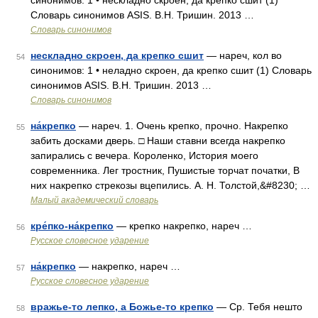
синонимов: 1 • нескладно скроен, да крепко сшит (1)
Словарь синонимов ASIS. В.Н. Тришин. 2013 …
Словарь синонимов
нескладно скроен, да крепко сшит
— нареч, кол во
54
синонимов: 1 • неладно скроен, да крепко сшит (1) Словарь
синонимов ASIS. В.Н. Тришин. 2013 …
Словарь синонимов
на́крепко
— нареч. 1. Очень крепко, прочно. Накрепко
55
забить досками дверь. □ Наши ставни всегда накрепко
запирались с вечера. Короленко, История моего
современника. Лег тростник, Пушистые торчат початки, В
них накрепко стрекозы вцепились. А. Н. Толстой,&#8230; …
Малый академический словарь
кре́пко-на́крепко
— крепко накрепко, нареч …
56
Русское словесное ударение
на́крепко
— накрепко, нареч …
57
Русское словесное ударение
вражье-то лепко, а Божье-то крепко
— Ср. Тебя нешто
58