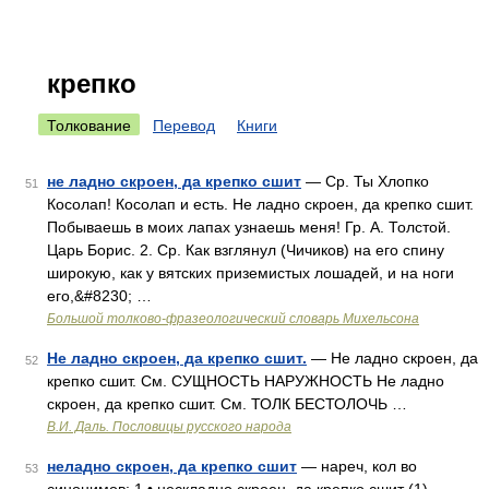
крепко
Толкование
Перевод
Книги
не ладно скроен, да крепко сшит
— Ср. Ты Хлопко
51
Косолап! Косолап и есть. Не ладно скроен, да крепко сшит.
Побываешь в моих лапах узнаешь меня! Гр. А. Толстой.
Царь Борис. 2. Ср. Как взглянул (Чичиков) на его спину
широкую, как у вятских приземистых лошадей, и на ноги
его,&#8230; …
Большой толково-фразеологический словарь Михельсона
Не ладно скроен, да крепко сшит.
— Не ладно скроен, да
52
крепко сшит. См. СУЩНОСТЬ НАРУЖНОСТЬ Не ладно
скроен, да крепко сшит. См. ТОЛК БЕСТОЛОЧЬ …
В.И. Даль. Пословицы русского народа
неладно скроен, да крепко сшит
— нареч, кол во
53