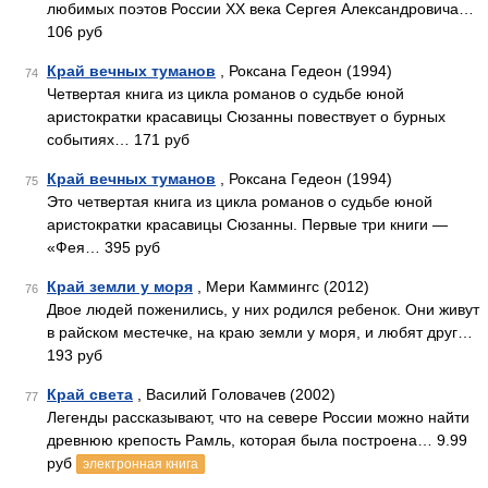
любимых поэтов России XX века Сергея Александровича…
106 руб
Край вечных туманов
, Роксана Гедеон (1994)
74
Четвертая книга из цикла романов о судьбе юной
аристократки красавицы Сюзанны повествует о бурных
событиях… 171 руб
Край вечных туманов
, Роксана Гедеон (1994)
75
Это четвертая книга из цикла романов о судьбе юной
аристократки красавицы Сюзанны. Первые три книги —
«Фея… 395 руб
Край земли у моря
, Мери Каммингс (2012)
76
Двое людей поженились, у них родился ребенок. Они живут
в райском местечке, на краю земли у моря, и любят друг…
193 руб
Край света
, Василий Головачев (2002)
77
Легенды рассказывают, что на севере России можно найти
древнюю крепость Рамль, которая была построена… 9.99
руб
электронная книга