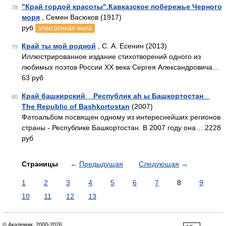
"Край гордой красоты".Кавказское побережье Черного
78
моря
, Семен Васюков (1917)
руб
электронная книга
Край ты мой родной
, С. А. Есенин (2013)
79
Иллюстрированное издание стихотворений одного из
любимых поэтов России XX века Сергея Александровича…
63 руб
Край башкирский _ Республик ah ы Башкортостан _
80
The Republic of Bashkortostan
(2007)
Фотоальбом посвящен одному из интереснейших регионов
страны - Республике Башкортостан. В 2007 году она… 2228
руб
Страницы
←
Предыдущая
Следующая
→
1
2
3
4
5
6
7
8
9
10
11
12
13
© Академик, 2000-2026