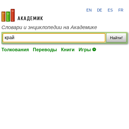
EN
DE
ES
FR
academic.ru
Словари и энциклопедии на Академике
Найти!
Толкования
Переводы
Книги
Игры ⚽