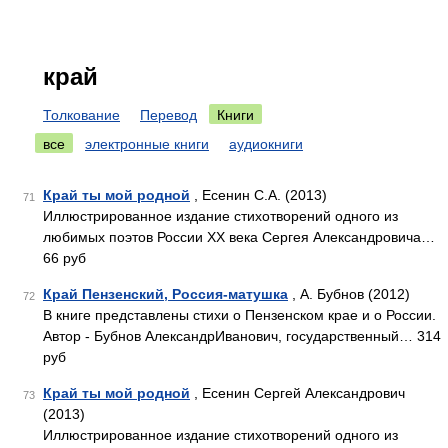
край
Толкование
Перевод
Книги
все
электронные книги
аудиокниги
Край ты мой родной
, Есенин С.А. (2013)
71
Иллюстрированное издание стихотворений одного из
любимых поэтов России XX века Сергея Александровича…
66 руб
Край Пензенский, Россия-матушка
, А. Бубнов (2012)
72
В книге представлены стихи о Пензенском крае и о России.
Автор - Бубнов АлександрИванович, государственный… 314
руб
Край ты мой родной
, Есенин Сергей Александрович
73
(2013)
Иллюстрированное издание стихотворений одного из