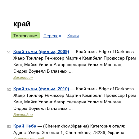
край
Толкование
Перевод
Книги
Край тьмы (фильм, 2009)
— Край тьмы Edge of Darkness
51
Жанр Триллер Режиссёр Мартин Кэмпбелл Продюсер Грэм
Кинг, Майкл Уиринг Автор сценария Уильям Монэган,
Эндрю Воувелл В главных …
Википедия
Край тьмы (фильм, 2010)
— Край тьмы Edge of Darkness
52
Жанр Триллер Режиссёр Мартин Кэмпбелл Продюсер Грэм
Кинг, Майкл Уиринг Автор сценария Уильям Монэган,
Эндрю Воувелл В главных …
Википедия
Край Неба
— (Cheremkhov,Украина) Категория отеля:
53
Адрес: Улица Зеленая 1, Cheremkhov, 78236, Украина …