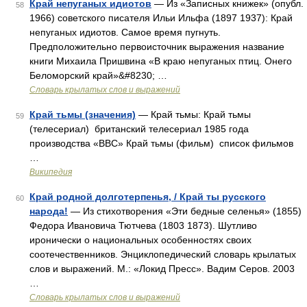
Край непуганых идиотов
— Из «Записных книжек» (опубл.
58
1966) советского писателя Ильи Ильфа (1897 1937): Край
непуганых идиотов. Самое время пугнуть.
Предположительно первоисточник выражения название
книги Михаила Пришвина «В краю непуганых птиц. Онего
Беломорский край»&#8230; …
Словарь крылатых слов и выражений
Край тьмы (значения)
— Край тьмы: Край тьмы
59
(телесериал) британский телесериал 1985 года
производства «BBC» Край тьмы (фильм) список фильмов
…
Википедия
Край родной долготерпенья, / Край ты русского
60
народа!
— Из стихотворения «Эти бедные селенья» (1855)
Федора Ивановича Тютчева (1803 1873). Шутливо
иронически о национальных особенностях своих
соотечественников. Энциклопедический словарь крылатых
слов и выражений. М.: «Локид Пресс». Вадим Серов. 2003
…
Словарь крылатых слов и выражений