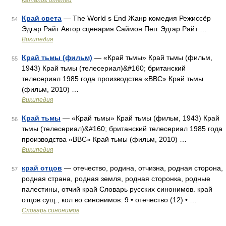
Каталог отелей
Край света
— The World s End Жанр комедия Режиссёр
54
Эдгар Райт Автор сценария Саймон Пегг Эдгар Райт …
Википедия
Край тьмы (фильм)
— «Край тьмы» Край тьмы (фильм,
55
1943) Край тьмы (телесериал)&#160; британский
телесериал 1985 года производства «BBC» Край тьмы
(фильм, 2010) …
Википедия
Край тьмы
— «Край тьмы» Край тьмы (фильм, 1943) Край
56
тьмы (телесериал)&#160; британский телесериал 1985 года
производства «BBC» Край тьмы (фильм, 2010) …
Википедия
край отцов
— отечество, родина, отчизна, родная сторона,
57
родная страна, родная земля, родная сторонка, родные
палестины, отчий край Словарь русских синонимов. край
отцов сущ., кол во синонимов: 9 • отечество (12) • …
Словарь синонимов