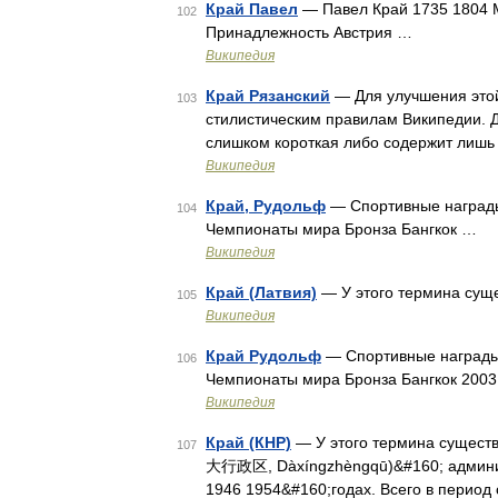
Край Павел
— Павел Край 1735 1804 
102
Принадлежность Австрия …
Википедия
Край Рязанский
— Для улучшения этой
103
стилистическим правилам Википедии. Д
слишком короткая либо содержит лишь
Википедия
Край, Рудольф
— Спортивные награды
104
Чемпионаты мира Бронза Бангкок …
Википедия
Край (Латвия)
— У этого термина суще
105
Википедия
Край Рудольф
— Спортивные награды 
106
Чемпионаты мира Бронза Бангкок 2003 
Википедия
Край (КНР)
— У этого термина существу
107
大行政区, Dàxíngzhèngqū)&#160; админис
1946 1954&#160;годах. Всего в период