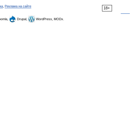
ка
,
Реклама на сайте
18+
omla,
Drupal,
WordPress, MODx.