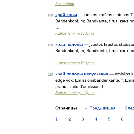
Википедия
край зоны
— juostos kraštas statusas T s
108
Bandenkopf, m; Bandkante, f rus. кант 
…
Fizikos terminų žodynas
край полосы
— juostos kraštas statusas 
109
Bandenkopf, m; Bandkante, f rus. кант 
…
Fizikos terminų žodynas
край полосы испускания
— emisijos juo
110
edge vok. Emissionsbandenkante, f; Emi
pranc. limite d’émission, f …
Fizikos terminų žodynas
Страницы
←
Предыдущая
Сле
1
2
3
4
5
6