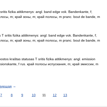
ritis fizika atitikmenys: angl. band edge vok. Bandenkante, f;
полосы, m; край зоны, m; край полосы, m pranc. bout de bande, m
T sritis fizika atitikmenys: angl. band edge vok. Bandenkante, f;
полосы, m; край зоны, m; край полосы, m pranc. bout de bande, m
stos kraštas statusas T sritis fizika atitikmenys: angl. emission
ssionskante, f rus. край полосы испускания, m; край эмиссии, m
дующая
→
7
8
9
10
11
12
13