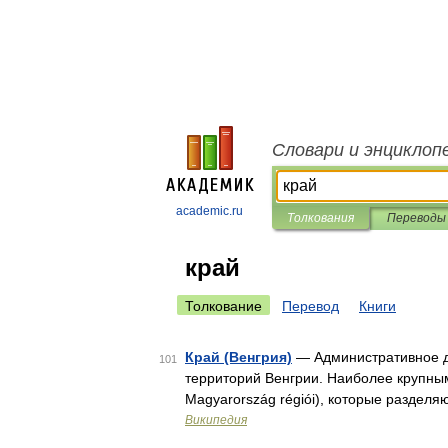
Словари и энциклоп
academic.ru
Толкования
Переводы
край
Толкование
Перевод
Книги
Край (Венгрия)
— Административное д
101
территорий Венгрии. Наиболее крупным
Magyarország régiói), которые раздел
Википедия