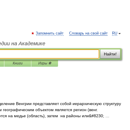
Запомнить сайт
Словарь на свой сайт
RU
едии на Академике
Найти!
Книги
Игры ⚽
еление Венгрии представляет собой иерархическую структуру
 географическим объектом является регион (венг.
яются на медье (область), затем на районы или&#8230; …