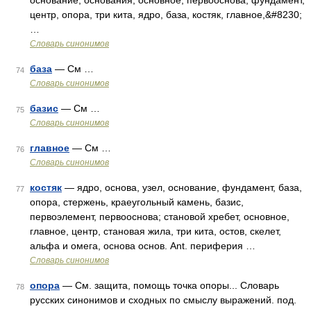
основание, основания, основное, первооснова, фундамент,
центр, опора, три кита, ядро, база, костяк, главное,&#8230;
…
Словарь синонимов
база
— См …
74
Словарь синонимов
базис
— См …
75
Словарь синонимов
главное
— См …
76
Словарь синонимов
костяк
— ядро, основа, узел, основание, фундамент, база,
77
опора, стержень, краеугольный камень, базис,
первоэлемент, первооснова; становой хребет, основное,
главное, центр, становая жила, три кита, остов, скелет,
альфа и омега, основа основ. Ant. периферия …
Словарь синонимов
опора
— См. защита, помощь точка опоры... Словарь
78
русских синонимов и сходных по смыслу выражений. под.