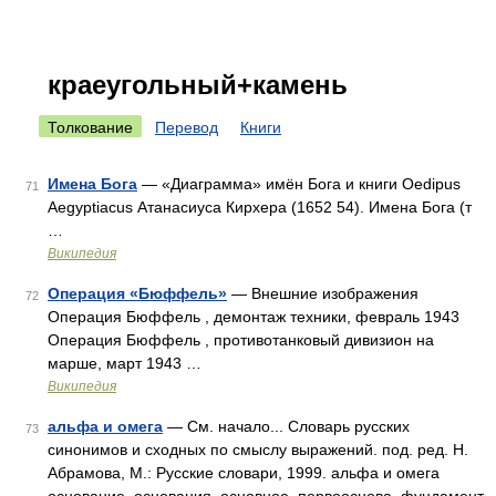
краеугольный+камень
Толкование
Перевод
Книги
Имена Бога
— «Диаграмма» имён Бога и книги Oedipus
71
Aegyptiacus Атанасиуса Кирхера (1652 54). Имена Бога (т
…
Википедия
Операция «Бюффель»
— Внешние изображения
72
Операция Бюффель , демонтаж техники, февраль 1943
Операция Бюффель , противотанковый дивизион на
марше, март 1943 …
Википедия
альфа и омега
— См. начало... Словарь русских
73
синонимов и сходных по смыслу выражений. под. ред. Н.
Абрамова, М.: Русские словари, 1999. альфа и омега