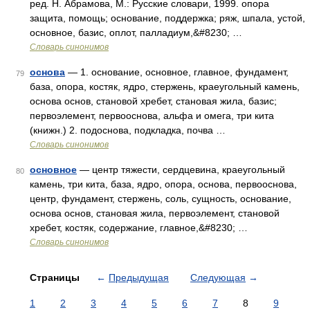
ред. Н. Абрамова, М.: Русские словари, 1999. опора
защита, помощь; основание, поддержка; ряж, шпала, устой,
основное, базис, оплот, палладиум,&#8230; …
Словарь синонимов
основа
— 1. основание, основное, главное, фундамент,
79
база, опора, костяк, ядро, стержень, краеугольный камень,
основа основ, становой хребет, становая жила, базис;
первоэлемент, первооснова, альфа и омега, три кита
(книжн.) 2. подоснова, подкладка, почва …
Словарь синонимов
основное
— центр тяжести, сердцевина, краеугольный
80
камень, три кита, база, ядро, опора, основа, первооснова,
центр, фундамент, стержень, соль, сущность, основание,
основа основ, становая жила, первоэлемент, становой
хребет, костяк, содержание, главное,&#8230; …
Словарь синонимов
Страницы
←
Предыдущая
Следующая
→
1
2
3
4
5
6
7
8
9