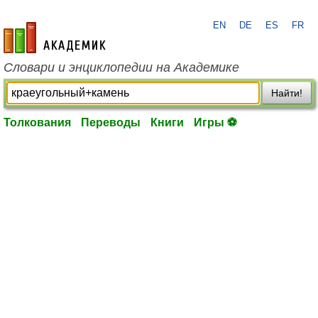
EN
DE
ES
FR
academic.ru
Словари и энциклопедии на Академике
Найти!
Толкования
Переводы
Книги
Игры ⚽