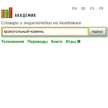
EN
DE
ES
FR
academic.ru
Словари и энциклопедии на Академике
Найти!
Толкования
Переводы
Книги
Игры ⚽