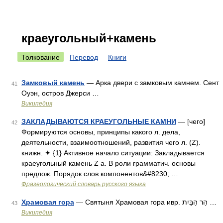
краеугольный+камень
Толкование
Перевод
Книги
Замковый камень
— Арка двери с замковым камнем. Сент
41
Оуэн, остров Джерси …
Википедия
ЗАКЛАДЫВАЮТСЯ КРАЕУГОЛЬНЫЕ КАМНИ
— [чего]
42
Формируются основы, принципы какого л. дела,
деятельности, взаимоотношений, развития чего л. (Z).
книжн. ✦ {1} Активное начало ситуации: Закладывается
краеугольный камень Z а. В роли грамматич. основы
предлож. Порядок слов компонентов&#8230; …
Фразеологический словарь русского языка
Храмовая гора
— Святыня Храмовая гора ивр. הַר הַבַּיִת‎ …
43
Википедия