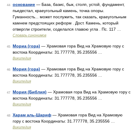
основание
— База, базис, бык, столп, устой, фундамент,
44
пьедестал, краеугольный камень, точка опоры.
Гуманность... может послужить, так сказать, краеугольным
камнем предстоящих реформ . Дост. Камень, который
отвергли строители, соделался главою угла . Пс. 117 …
Словарь синонимов
Мориа (гора)
— Храмовая гора Вид на Храмовую гору с
45
востока Координаты: 31.777778, 35.235556 …
Википедия
Мория (гора)
— Храмовая гора Вид на Храмовую гору с
46
востока Координаты: 31.777778, 35.235556 …
Википедия
Мория (Библия)
— Храмовая гора Вид на Храмовую гору с
47
востока Координаты: 31.777778, 35.235556 …
Википедия
Харам аль-Шариф
— Храмовая гора Вид на Храмовую
48
гору с востока Координаты: 31.777778, 35.235556 …
Википедия