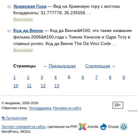
Храмовая Гора
— Вид на Храмовую гору с востока
49
Координаты: 31.777778, 35.235556 …
Википедия
Код да Винчи
— Код да Винчи&#160; это также название
50
фильма 2006&#160;года с Томом Хэнксом и Одри Тоту в
главных ролях. Код да Винчи The Da Vinci Code …
Википедия
Страницы
←
Предыдущая
Следующая
→
1
2
3
4
5
6
7
8
9
10
11
12
13
© Академик, 2000-2026
18+
Обратная связь:
Техподдержка
,
Реклама на сайте
👣 Путешествия
Экспорт словарей на сайты
, сделанные на PHP,
Joomla,
Drupal,
WordPress, MODx.