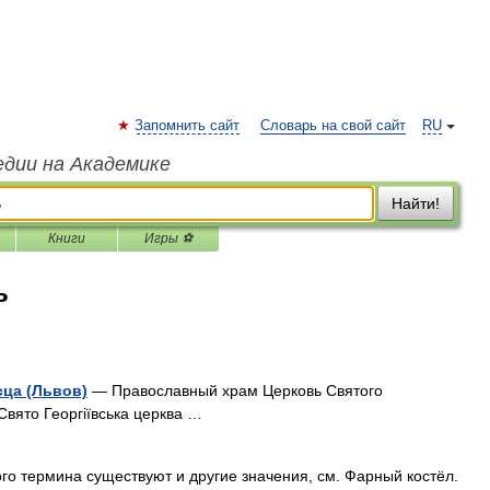
Запомнить сайт
Словарь на свой сайт
RU
едии на Академике
Найти!
Книги
Игры ⚽
ь
сца (Львов)
— Православный храм Церковь Святого
вято Георгіївська церква …
го термина существуют и другие значения, см. Фарный костёл.