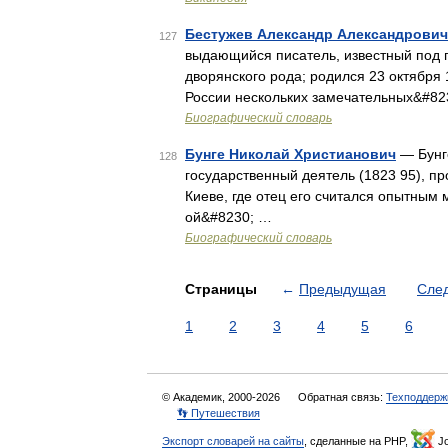
Бестужев Александр Александрович
127
выдающийся писатель, известный под 
дворянского рода; родился 23 октября 
России нескольких замечательных&#82
Биографический словарь
Бунге Николай Христианович
— Бунге
128
государственный деятель (1823 95), пр
Киеве, где отец его считался опытным
ой&#8230; …
Биографический словарь
Страницы
←
Предыдущая
Сле
1
2
3
4
5
6
© Академик, 2000-2026
Обратная связь:
Техподдерж
👣 Путешествия
Экспорт словарей на сайты
, сделанные на PHP,
Jo