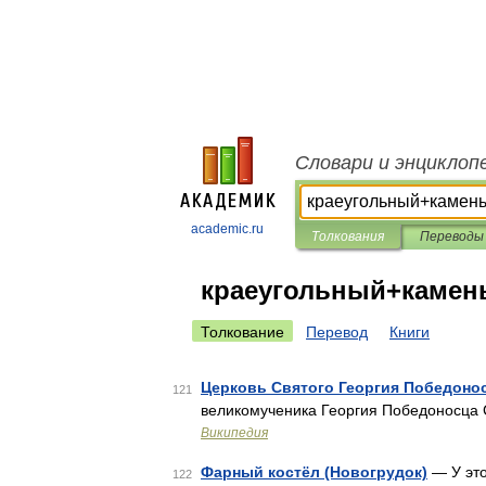
Словари и энциклоп
academic.ru
Толкования
Переводы
краеугольный+камен
Толкование
Перевод
Книги
Церковь Святого Георгия Победоно
121
великомученика Георгия Победоносца С
Википедия
Фарный костёл (Новогрудок)
— У это
122