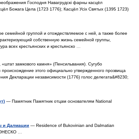
реображения Господня Навагрудскі фарны касцёл
цёл Божага Цела (1723 1776); Касцёл Усіх Святых (1395 1723)
емейной группой и отождествляемое с ней, а также более
арактеризующий собственную жизнь семейной группы,
ра всех крестьянских и крестьянско …
 «штат замкового камня» (Пенсильвания). Сугубо
 происхождение этого официально утвержденного прозвища
ния Декларации независимости (1776) голос делегата&#8230;
ут)
— Памятник Памятник отцам основателям National
ы и Далмации
— Residence of Bukovinian and Dalmatian
е ЮНЕСКО …