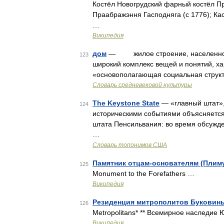
Костёл Новогрудский фарный костёл П
Праабражэння Гасподняга (с 1776); Кас
…
Википедия
дом
— жилое строение, населенное с
123
широкий комплекс вещей и понятий, х
«основополагающая социальная структу
Словарь средневековой культуры
The Keystone State
— «главный штат»,
124
историческими событиями объясняется
штата Пенсильвания: во время обсужде
…
Словарь топонимов США
Памятник отцам-основателям (Плим
125
Monument to the Forefathers …
Википедия
Резиденция митрополитов Буковин
126
Metropolitans* ** Всемирное наследи
Википедия