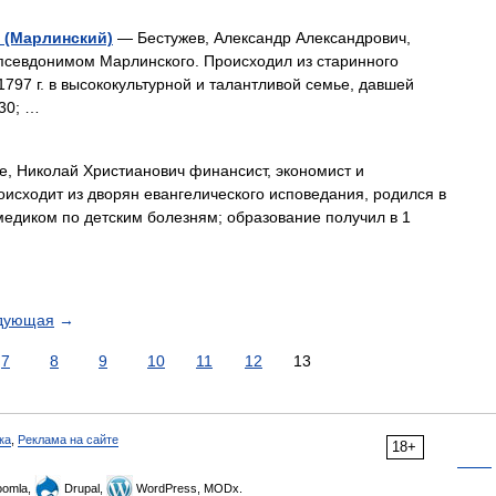
 (Марлинский)
— Бестужев, Александр Александрович,
псевдонимом Марлинского. Происходил из старинного
1797 г. в высококультурной и талантливой семье, давшей
30; …
, Николай Христианович финансист, экономист и
оисходит из дворян евангелического исповедания, родился в
 медиком по детским болезням; образование получил в 1
дующая
→
7
8
9
10
11
12
13
ка
,
Реклама на сайте
18+
omla,
Drupal,
WordPress, MODx.