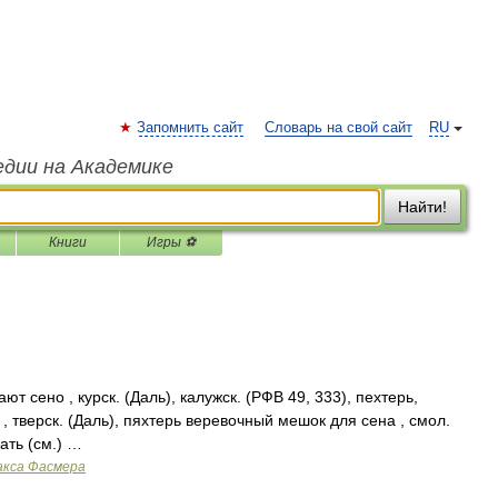
Запомнить сайт
Словарь на свой сайт
RU
едии на Академике
Найти!
Книги
Игры ⚽
т сено , курск. (Даль), калужск. (РФВ 49, 333), пехтерь,
 тверск. (Даль), пяхтерь веревочный мешок для сена , смол.
ать (см.) …
акса Фасмера