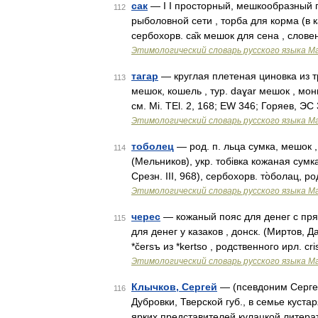
сак
— I I просторный, мешкообразный пла
112
рыболовной сети , торба для корма (в ка
сербохорв. са̏к мешок для сена , слове
Этимологический словарь русского языка М
тагар
— круглая плетеная циновка из трав
113
мешок, кошель , тур. dаɣаr мешок , монг
см. Мi. ТЕl. 2, 168; ЕW 346; Горяев, Э
Этимологический словарь русского языка М
тоболец
— род. п. льца сумка, мешок , 
114
(Мельников), укр. тобiвка кожаная сумка
Срезн. III, 968), сербохорв. то̀болац, р
Этимологический словарь русского языка М
черес
— кожаный пояс для денег с пря
115
для денег у казаков , донск. (Миртов, Да
*čersъ из *kertso , родственного ирл. cr
Этимологический словарь русского языка М
Клычков, Сергей
— (псевдоним Сергея 
116
Дубровки, Тверской губ., в семье куста
ярких представителей кулацкой литера