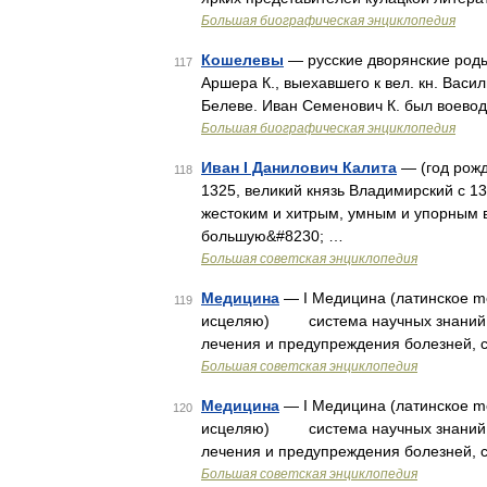
Большая биографическая энциклопедия
Кошелевы
— русские дворянские роды:
117
Аршера К., выехавшего к вел. кн. Васи
Белеве. Иван Семенович К. был воевод
Большая биографическая энциклопедия
Иван I Данилович Калита
— (год рож
118
1325, великий князь Владимирский с 1
жестоким и хитрым, умным и упорным 
большую&#8230; …
Большая советская энциклопедия
Медицина
— I Медицина (латинское me
119
исцеляю) система научных знаний и 
лечения и предупреждения болезней, 
Большая советская энциклопедия
Медицина
— I Медицина (латинское me
120
исцеляю) система научных знаний и 
лечения и предупреждения болезней, 
Большая советская энциклопедия