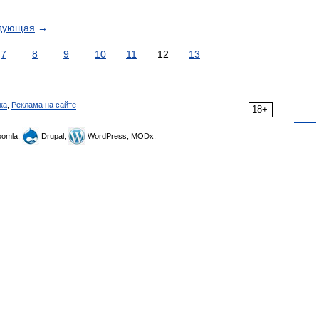
дующая
→
7
8
9
10
11
12
13
ка
,
Реклама на сайте
18+
omla,
Drupal,
WordPress, MODx.