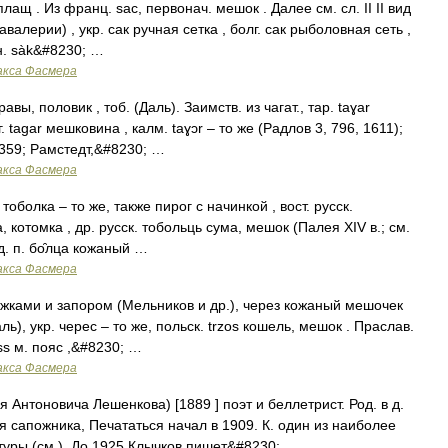
щ . Из франц. sас, первонач. мешок . Далее см. сл. II II вид
валерии) , укр. сак ручная сетка , болг. сак рыболовная сеть ,
н. sàk&#8230; …
акса Фасмера
ы, половик , тоб. (Даль). Заимств. из чагат., тар. tаɣаr
. tаgаr мешковина , калм. tаɣɔr – то же (Радлов 3, 796, 1611);
С 359; Рамстедт,&#8230; …
акса Фасмера
тоболка – то же, также пирог с начинкой , вост. русск.
, котомка , др. русск. тобольць сума, мешок (Палея ХIV в.; см.
од. п. бо̑лца кожаный …
акса Фасмера
жками и запором (Мельников и др.), через кожаный мешочек
ль), укр. черес – то же, польск. trzos кошель, мешок . Праслав.
iss м. пояс ,&#8230; …
акса Фасмера
Антоновича Лешенкова) [1889 ] поэт и беллетрист. Род. в д.
ря сапожника, Печататься начал в 1909. К. один из наиболее
туры (см.). До 1925 Клычков пишет&#8230; …