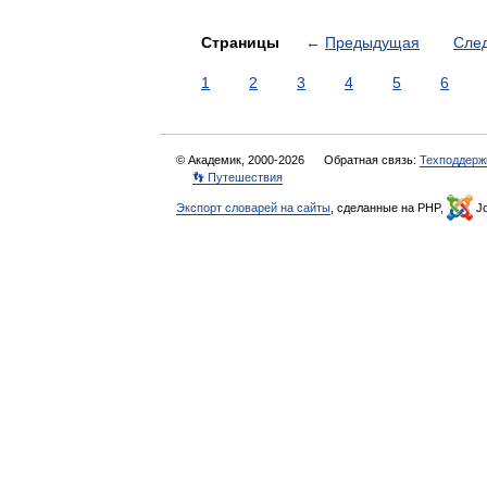
Страницы
←
Предыдущая
Сле
1
2
3
4
5
6
© Академик, 2000-2026
Обратная связь:
Техподдерж
👣 Путешествия
Экспорт словарей на сайты
, сделанные на PHP,
Jo