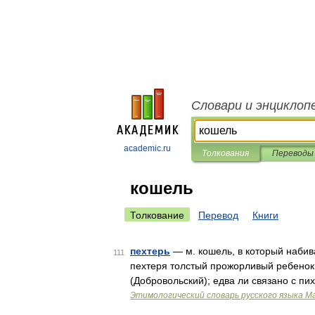
Словари и энциклоп
academic.ru
Толкования
Переводы
кошель
Толкование
Перевод
Книги
пехтерь
— м. кошель, в который набиваю
111
пехтеря толстый прожорливый ребенок ,
(Добровольский); едва ли связано с пих
Этимологический словарь русского языка М