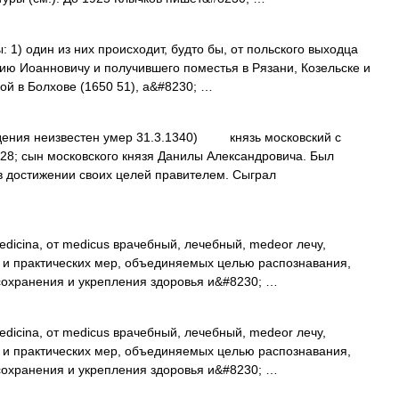
 1) один из них происходит, будто бы, от польского выходца
лию Иоанновичу и получившего поместья в Рязани, Козельске и
ой в Болхове (1650 51), а&#8230; …
дения неизвестен умер 31.3.1340) князь московский с
328; сын московского князя Данилы Александровича. Был
в достижении своих целей правителем. Сыграл
dicina, от medicus врачебный, лечебный, medeor лечу,
практических мер, объединяемых целью распознавания,
сохранения и укрепления здоровья и&#8230; …
dicina, от medicus врачебный, лечебный, medeor лечу,
практических мер, объединяемых целью распознавания,
сохранения и укрепления здоровья и&#8230; …