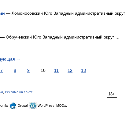
ий
— Ломоносовский Юго Западный административный округ
— Обручевский Юго Западный административный округ …
дующая
→
7
8
9
10
11
12
13
ка
,
Реклама на сайте
18+
omla,
Drupal,
WordPress, MODx.