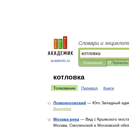
Словари и энциклоп
academic.ru
Толкования
Переводы
котловка
Толкование
Перевод
Книги
Ломоносовский
— Юго Западный адми
91
Википедия
Москва-река
— Вид с Крымского моста 
92
Москва, Смоленской и Московской обл