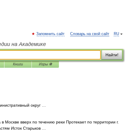
Запомнить сайт
Словарь на свой сайт
RU
едии на Академике
Найти!
Книги
Игры ⚽
нистративный округ …
в Москве вверх по течению реки Протекает по территории г.
астям Исток Старьков …