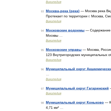
Википедия
Москва-река (река)
— Москва река Вид
93
Протекает по территории г. Москва, С
Википедия
Московские водоемы
— Содержание 1
94
Москвы …
Википедия
Московские управы
— Москва, Россия
95
123 Внутригородских муниципальных 
Википедия
Муниципальный округ Академическ
96
…
Википедия
Муниципальный округ Гагаринский
—
97
Википедия
Муниципальный округ Коньково
— К
98
4,71 км² …