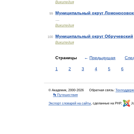
Википедия
Муниципальный округ Ломоносовск
99
…
Википедия
Муниципальный округ Обручевский
100
Википедия
Страницы
←
Предыдущая
Сле
1
2
3
4
5
6
© Академик, 2000-2026
Обратная связь:
Техподдерж
👣 Путешествия
Экспорт словарей на сайты
, сделанные на PHP,
Jo