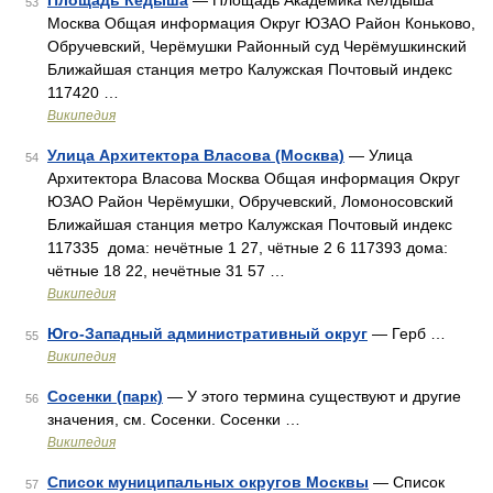
Площадь Кедыша
— Площадь Академика Келдыша
53
Москва Общая информация Округ ЮЗАО Район Коньково,
Обручевский, Черёмушки Районный суд Черёмушкинский
Ближайшая станция метро Калужская Почтовый индекс
117420 …
Википедия
Улица Архитектора Власова (Москва)
— Улица
54
Архитектора Власова Москва Общая информация Округ
ЮЗАО Район Черёмушки, Обручевский, Ломоносовский
Ближайшая станция метро Калужская Почтовый индекс
117335 дома: нечётные 1 27, чётные 2 6 117393 дома:
чётные 18 22, нечётные 31 57 …
Википедия
Юго-Западный административный округ
— Герб …
55
Википедия
Сосенки (парк)
— У этого термина существуют и другие
56
значения, см. Сосенки. Сосенки …
Википедия
Список муниципальных округов Москвы
— Список
57