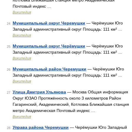
Котловка Ближайшая станция метро Академическая
Почтовый индекс …
Википедия
Муниципальный округ Черемушки
— Черёмушки Юго
24
Западный административный округ Площадь: 111 км² …
Википедия
Муниципальный округ Черёмушки
— Черёмушки Юго
25
Западный административный округ Площадь: 111 км² …
Википедия
Муниципальный район Черемушки
— Черёмушки Юго
26
Западный административный округ Площадь: 111 км² …
Википедия
Улица Дмитрия Ульянова
— Москва Общая информация
27
Округ ЮЗАО Протяжённость около 3 километров Район
Гагаринский, Академический, Котловка Ближайшая станция
метро Академическая Почтовый индекс …
Википедия
Управа района Черемушки
— Черёмушки Юго Западный
28