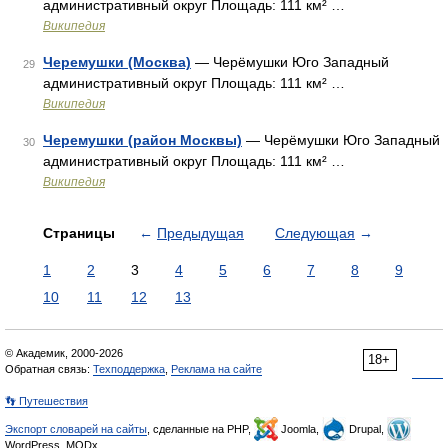
административный округ Площадь: 111 км² …
Википедия
Черемушки (Москва)
— Черёмушки Юго Западный
29
административный округ Площадь: 111 км² …
Википедия
Черемушки (район Москвы)
— Черёмушки Юго Западный
30
административный округ Площадь: 111 км² …
Википедия
Страницы
←
Предыдущая
Следующая
→
1
2
3
4
5
6
7
8
9
10
11
12
13
© Академик, 2000-2026
18+
Обратная связь:
Техподдержка
,
Реклама на сайте
👣 Путешествия
Экспорт словарей на сайты
, сделанные на PHP,
Joomla,
Drupal,
WordPress, MODx.