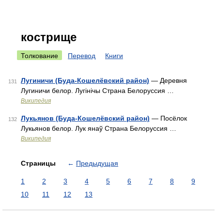
кострище
Толкование
Перевод
Книги
Лугиничи (Буда-Кошелёвский район)
— Деревня
131
Лугиничи белор. Лугінічы Страна Белоруссия …
Википедия
Лукьянов (Буда-Кошелёвский район)
— Посёлок
132
Лукьянов белор. Лук янаў Страна Белоруссия …
Википедия
Страницы
←
Предыдущая
1
2
3
4
5
6
7
8
9
10
11
12
13