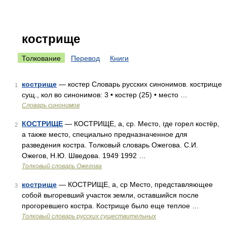
кострище
Толкование
Перевод
Книги
кострище
— костер Словарь русских синонимов. кострище
1
сущ., кол во синонимов: 3 • костер (25) • место …
Словарь синонимов
КОСТРИЩЕ
— КОСТРИЩЕ, а, ср. Место, где горел костёр,
2
а также место, специально предназначенное для
разведения костра. Толковый словарь Ожегова. С.И.
Ожегов, Н.Ю. Шведова. 1949 1992 …
Толковый словарь Ожегова
кострище
— КОСТРИЩЕ, а, ср Место, представляющее
3
собой выгоревший участок земли, оставшийся после
прогоревшего костра. Кострище было еще теплое …
Толковый словарь русских существительных