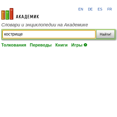
EN
DE
ES
FR
academic.ru
Словари и энциклопедии на Академике
Найти!
Толкования
Переводы
Книги
Игры ⚽