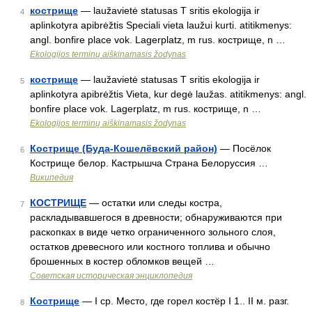
кострище
— laužavietė statusas T sritis ekologija ir
4
aplinkotyra apibrėžtis Speciali vieta laužui kurti. atitikmenys:
angl. bonfire place vok. Lagerplatz, m rus. кострище, n …
Ekologijos terminų aiškinamasis žodynas
кострище
— laužavietė statusas T sritis ekologija ir
5
aplinkotyra apibrėžtis Vieta, kur degė laužas. atitikmenys: angl.
bonfire place vok. Lagerplatz, m rus. кострище, n …
Ekologijos terminų aiškinamasis žodynas
Кострище (Буда-Кошелёвский район)
— Посёлок
6
Кострище белор. Кастрышча Страна Белоруссия …
Википедия
КОСТРИЩЕ
— остатки или следы костра,
7
раскладывавшегося в древности; обнаруживаются при
раскопках в виде четко ограниченного зольного слоя,
остатков древесного или костного топлива и обычно
брошенных в костер обломков вещей …
Советская историческая энциклопедия
Кострище
— I ср. Место, где горел костёр I 1.. II м. разг.
8