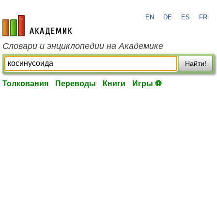
EN
DE
ES
FR
academic.ru
Словари и энциклопедии на Академике
Найти!
Толкования
Переводы
Книги
Игры ⚽