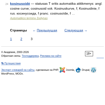
kosinusoidė
— statusas T sritis automatika atitikmenys: angl.
24
cosine curve; cosinusoid vok. Kosinuskurve, f; Kosinuslinie, f
rus. косинусоида, f pranc. cosinusoïde, f …
Automatikos terminų žodynas
Страницы
←
Предыдущая
Следующая
→
1
2
3
© Академик, 2000-2026
18+
Обратная связь:
Техподдержка
,
Реклама на сайте
👣 Путешествия
Экспорт словарей на сайты
, сделанные на PHP,
Joomla,
Drupal,
WordPress, MODx.