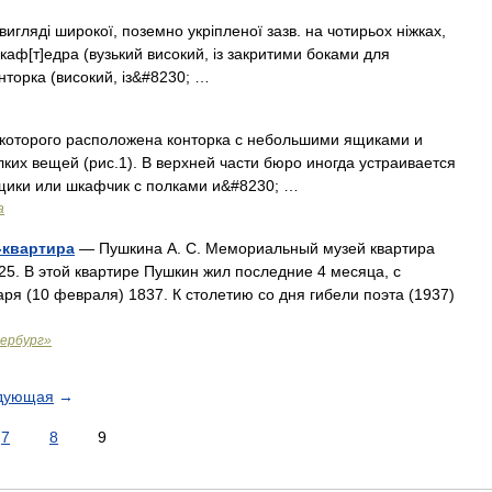
вигляді широкої, поземно укріпленої зазв. на чотирьох ніжках,
 каф[т]едра (вузький високий, із закритими боками для
онторка (високий, із&#8230; …
которого расположена конторка с небольшими ящиками и
ких вещей (рис.1). В верхней части бюро иногда устраивается
щики или шкафчик с полками и&#8230; …
а
-квартира
— Пушкина А. С. Мемориальный музей квартира
925. В этой квартире Пушкин жил последние 4 месяца, с
аря (10 февраля) 1837. К столетию со дня гибели поэта (1937)
ербург»
дующая
→
7
8
9