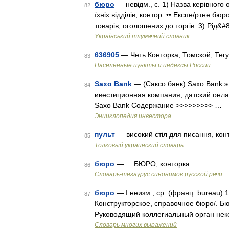
бюро
— невідм., с. 1) Назва керівного о
82
їхніх відділів, контор. •• Експе/ртне бю
товарів, оголошених до торгів. 3) Рід&
Український тлумачний словник
636905
— Четь Конторка, Томской, Тег
83
Населённые пункты и индексы России
Saxo Bank
— (Саксо банк) Saxo Bank э
84
ивестиционная компания, датский онла
Saxo Bank Содержание >>>>>>>>> …
Энциклопедия инвестора
пульт
— високий стіл для писання, кон
85
Толковый украинский словарь
бюро
— БЮРО, конторка …
86
Словарь-тезаурус синонимов русской речи
бюро
— I неизм.; ср. (франц. bureau) 
87
Конструкторское, справочное бюро/. Бю
Руководящий коллегиальный орган не
Словарь многих выражений