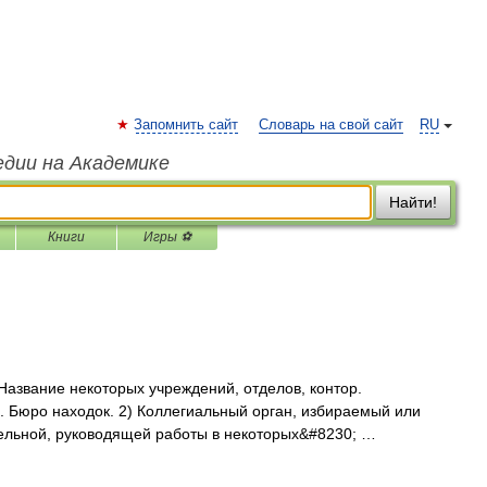
Запомнить сайт
Словарь на свой сайт
RU
едии на Академике
Найти!
Книги
Игры ⚽
е) Название некоторых учреждений, отделов, контор.
. Бюро находок. 2) Коллегиальный орган, избираемый или
ельной, руководящей работы в некоторых&#8230; …