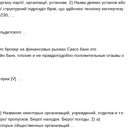
ргану партії, організації, установи. 2) Назва деяких установ або
ро/ структурний підрозділ біржі, що здійснює технічну експертизу
#8230; …
ульдетского …
то брокер на финансовых рынках Саксо банк это
йн банк, плохие и не правдоподобно положительные отзывы о
торка [V] …
1) Название некоторых организаций, учреждений, отделов и т.п.
ро/ пропусков. Бюро/ находок. Бюро/ погоды. 2) а)
которых общественных организаций …