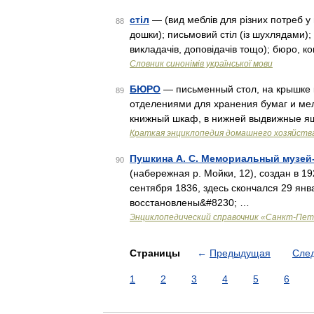
стіл
— (вид меблів для різних потреб у 
88
дошки); письмовий стіл (із шухлядами);
викладачів, доповідачів тощо); бюро, к
Словник синонімів української мови
БЮРО
— письменный стол, на крышке 
89
отделениями для хранения бумаг и мел
книжный шкаф, в нижней выдвижные я
Краткая энциклопедия домашнего хозяйств
Пушкина А. С. Мемориальный музей
90
(набережная р. Мойки, 12), создан в 1
сентября 1836, здесь скончался 29 янв
восстановлены&#8230; …
Энциклопедический справочник «Санкт-Пет
Страницы
←
Предыдущая
Сле
1
2
3
4
5
6