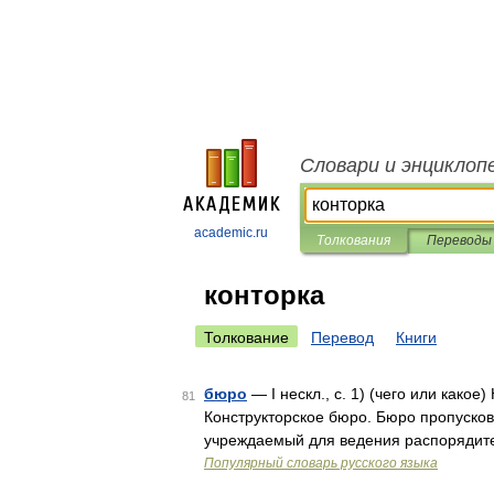
Словари и энциклоп
academic.ru
Толкования
Переводы
конторка
Толкование
Перевод
Книги
бюро
— I нескл., с. 1) (чего или како
81
Конструкторское бюро. Бюро пропусков
учреждаемый для ведения распорядит
Популярный словарь русского языка