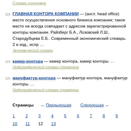
Словарь синонимов
ГЛАВНАЯ КОНТОРА КОМПАНИИ
— (англ. head office)
118
место осуществления основного бизнеса компании; такое
место не всегда совпадает с адресом зарегистрированной
конторы компании. Райзберг Б.А., Лозовский Л.Ш.,
Стародубцева Е.Б.. Современный экономический словарь.
2 е изд., испр …
Экономический словарь
камер-контора
— камер контора, камер конторы …
119
Орфографический словарь-справочник
мануфактур-контора
— мануфактур контора, мануфактур
120
конторы …
Орфографический словарь-справочник
Страницы
←
Предыдущая
Следующая
→
1
2
3
4
5
6
7
8
9
10
11
12
13