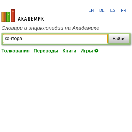
EN
DE
ES
FR
academic.ru
Словари и энциклопедии на Академике
Найти!
Толкования
Переводы
Книги
Игры ⚽