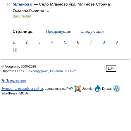
Млыново
— Село Млыново укр. Млинове Страна
60
УкраинаУкраина …
Википедия
Страницы
←
Предыдущая
Следующая
→
1
2
3
4
5
6
7
8
9
10
© Академик, 2000-2026
18+
Обратная связь:
Техподдержка
,
Реклама на сайте
👣 Путешествия
Экспорт словарей на сайты
, сделанные на PHP,
Joomla,
Drupal,
WordPress, MODx.