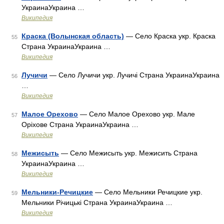
УкраинаУкраина …
Википедия
Краска (Волынская область)
— Село Краска укр. Краска
55
Страна УкраинаУкраина …
Википедия
Лучичи
— Село Лучичи укр. Лучичі Страна УкраинаУкраина
56
…
Википедия
Малое Орехово
— Село Малое Орехово укр. Мале
57
Оріхове Страна УкраинаУкраина …
Википедия
Межисыть
— Село Межисыть укр. Межисить Страна
58
УкраинаУкраина …
Википедия
Мельники-Речицкие
— Село Мельники Речицкие укр.
59
Мельники Річицькі Страна УкраинаУкраина …
Википедия