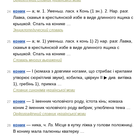
Орфоепічний словник української мови
коник
— а; м. 1. Уменьш. ласк. к Конь (1 зн.). 2. Нар. разг.
24
Лавка, скамья в крестьянской избе в виде длинного ящика с
крышкой. Спать на конике …
Энциклопедический словарь
коник
— а; м. 1) уменьш. ласк. к конь 1) 2) нар. разг. Лавка,
25
скамья в крестьянской избе в виде длинного ящика с
крышкой. Спать на конике …
Словарь многих выражений
коник
— I (комаха з довгими ногами, що стрибає і крилами
26
утворює сюркітливі звуки), кобилка, цвіркун II ▶ див. витівка
1), гребінь 1), примха …
Словник синонімів української мови
коник
— 1 іменник чоловічого роду, істота кінь; комаха
27
коник 2 іменник чоловічого роду вибрик; улюблена тема …
Орфографічний словник української мови
коник
— ника, ч. Лз. Місце в кутку ліжка у голови положниці.
28
В конику мала палюнкы кватерку …