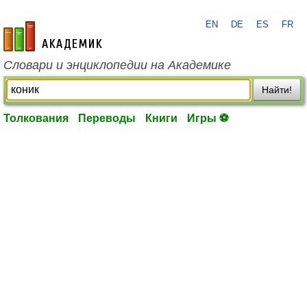
EN
DE
ES
FR
academic.ru
Словари и энциклопедии на Академике
Найти!
Толкования
Переводы
Книги
Игры ⚽