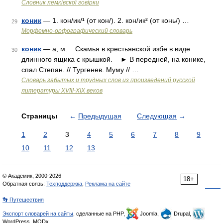
Словник лемківскої говірки
коник
— 1. кон/ик/¹ (от кон/). 2. кон/ик² (от конь/) …
29
Морфемно-орфографический словарь
коник
— а, м. Скамья в крестьянской избе в виде
30
длинного ящика с крышкой. ► В передней, на конике,
спал Степан. // Тургенев. Муму // …
Словарь забытых и трудных слов из произведений русской
литературы ХVIII-ХIХ веков
Страницы
←
Предыдущая
Следующая
→
1
2
3
4
5
6
7
8
9
10
11
12
13
© Академик, 2000-2026
18+
Обратная связь:
Техподдержка
,
Реклама на сайте
👣 Путешествия
Экспорт словарей на сайты
, сделанные на PHP,
Joomla,
Drupal,
WordPress, MODx.