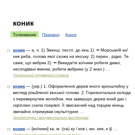
коник
Толкование
Перевод
Книги
коник
— а, ч. 1) Зменш. пестл. до кінь 1). •• Морськи/й ко/
21
ник риба, голова якої схожа на кінську. 2) перен., рідко. Те
саме, що вибрик 2). •• Викида/ти ко/ники робити дивні,
несподівані вчинки; робити вибрики (у 2 знач.) …
Український тлумачний словник
коник
— (укр.) 1. Оформлення дерев яного кронштейну у
22
вигляді різьбленої кінської голови. 2. Горизонтальна колода
з перевернутим жолобом, яка завершує дерев яний дах і
скріплює схили покрівлі. Її звисаючий над торцем кінець
звичайно отримував скульптурне …
Архітектура і монументальне мистецтво
коник
— [ко/ниек] ка, м. (на) ку / ков і, мн. кие, к іў …
23