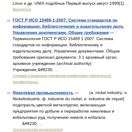
Linux и др. UNIX подобные Первый выпуск август 1999[1] …
Википедия
ГОСТ Р ИСО 15489-1-2007: Система стандартов по
48
информации, библиотечному и издательскому делу.
Управление документами. Общие требования
—
Терминология ГОСТ Р ИСО 15489 1 2007: Система
стандартов по информации, библиотечному и
издательскому делу. Управление документами. Общие
требования оригинал документа: 3.1 архивный орган;
архивное учреждение (archival authority):
Учреждение,&#8230; …
Словарь-справочник терминов нормативно-технической
документации
Никелевая промышленность
— (a. nickel industry; н.
49
Nickelindustrie; ф. industrie du nickel; и. industria de niquel)
подотрасль цветной металлургии, включающая
предприятия по добыче и переработке никелевых и
кобальтовых руд, получению никеля и кобальта.
&#8230; …
Геологическая энциклопедия