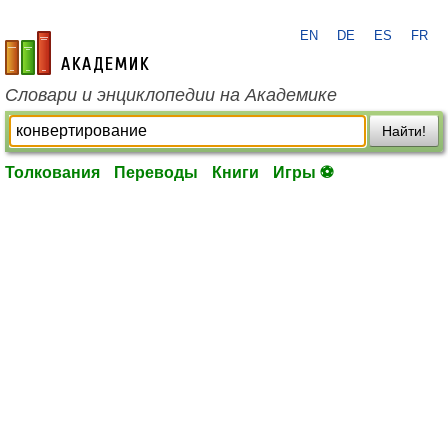
EN
DE
ES
FR
academic.ru
Словари и энциклопедии на Академике
Найти!
Толкования
Переводы
Книги
Игры ⚽