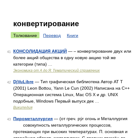
конвертирование
Толкование
Перевод
Книги
КОНСОЛИДАЦИЯ АКЦИЙ
— – конвертирование двух или
41
более акций общества в одну новую акцию той же
категории (типа) …
Экономика от А до Я: Тематический справочник
DjVuLibre
— Тип графическая библиотека Автор AT T
42
(2001) Leon Bottou, Yann Le Cun (2002) Написана на C++
Операционная система Linux, Mac OS X и др. UNIX
подобные, Windows Первый выпуск дек …
Википедия
Пирометаллургия
— (от греч. pýr огонь и Металлургия
43
совокупность металлургических процессов,
протекающих при высоких температурах. П. основная и