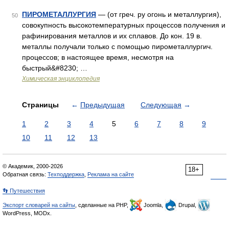
ПИРОМЕТАЛЛУРГИЯ
— (от греч. ру огонь и металлургия),
50
совокупность высокотемпературных процессов получения и
рафинирования металлов и их сплавов. До кон. 19 в.
металлы получали только с помощью пирометаллургич.
процессов; в настоящее время, несмотря на
быстрый&#8230; …
Химическая энциклопедия
Страницы
←
Предыдущая
Следующая
→
1
2
3
4
5
6
7
8
9
10
11
12
13
© Академик, 2000-2026
18+
Обратная связь:
Техподдержка
,
Реклама на сайте
👣 Путешествия
Экспорт словарей на сайты
, сделанные на PHP,
Joomla,
Drupal,
WordPress, MODx.