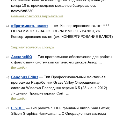
старейшая область металлургии. С древних времён до
конца 19 в. производство металлов базировалось
почти&#8230; …
Большая советская энциклопедия
обратимость валют
— см. Конвертирование валют. * * *
44
ОБРАТИМОСТЬ ВАЛЮТ ОБРАТИМОСТЬ ВАЛЮТ, см.
Конвертирование валют (см. КОНВЕРТИРОВАНИЕ ВАЛЮТ)
…
Энциклопедический словарь
AcetoneISO
— Тип программное обеспечение для работы
45
с файловыми системами оптических дисков Автор …
Википедия
Canopus Edius
— Тип Профессиональный монтажная
46
программа Разработчик Grass Valley Операционная
система Windows Последняя версия 6.5 (28 июня 2012)
Лицензия Проприетарная Сайт …
Википедия
LibTIFF
— Тип работа с TIFF файлами Автор Sam Leffler,
47
Silicon Graphics Написана на C Операционная система