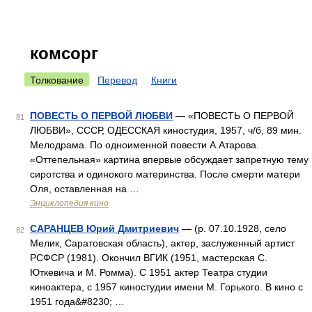
комсорг
Толкование
Перевод
Книги
ПОВЕСТЬ О ПЕРВОЙ ЛЮБВИ
— «ПОВЕСТЬ О ПЕРВОЙ
81
ЛЮБВИ», СССР, ОДЕССКАЯ киностудия, 1957, ч/б, 89 мин.
Мелодрама. По одноименной повести А.Атарова.
«Оттепельная» картина впервые обсуждает запретную тему
сиротства и одинокого материнства. После смерти матери
Оля, оставленная на …
Энциклопедия кино
САРАНЦЕВ Юрий Дмитриевич
— (р. 07.10.1928, село
82
Мелик, Саратовская область), актер, заслуженный артист
РСФСР (1981). Окончил ВГИК (1951, мастерская С.
Юткевича и М. Ромма). С 1951 актер Театра студии
киноактера, с 1957 киностудии имени М. Горького. В кино с
1951 года&#8230; …