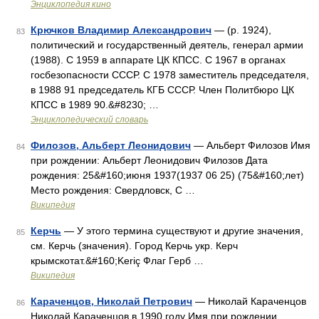
Энциклопедия кино
Крючков Владимир Александрович
— (р. 1924),
83
политический и государственный деятель, генерал армии
(1988). С 1959 в аппарате ЦК КПСС. С 1967 в органах
госбезопасности СССР. С 1978 заместитель председателя,
в 1988 91 председатель КГБ СССР. Член Политбюро ЦК
КПСС в 1989 90.&#8230; …
Энциклопедический словарь
Филозов, Альберт Леонидович
— Альберт Филозов Имя
84
при рождении: Альберт Леонидович Филозов Дата
рождения: 25&#160;июня 1937(1937 06 25) (75&#160;лет)
Место рождения: Свердловск, С …
Википедия
Керчь
— У этого термина существуют и другие значения,
85
см. Керчь (значения). Город Керчь укр. Керч
крымскотат.&#160;Keriç Флаг Герб …
Википедия
Караченцов, Николай Петрович
— Николай Караченцов
86
Николай Караченцов в 1990 году Имя при рождении …