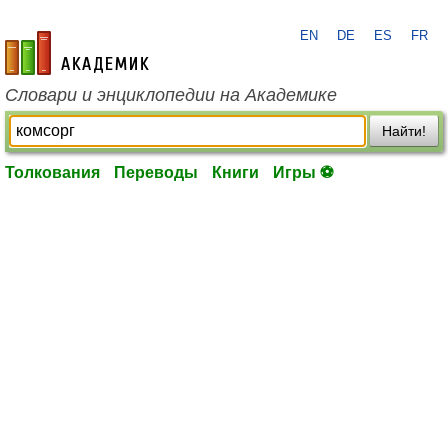
EN
DE
ES
FR
academic.ru
Словари и энциклопедии на Академике
Найти!
Толкования
Переводы
Книги
Игры ⚽