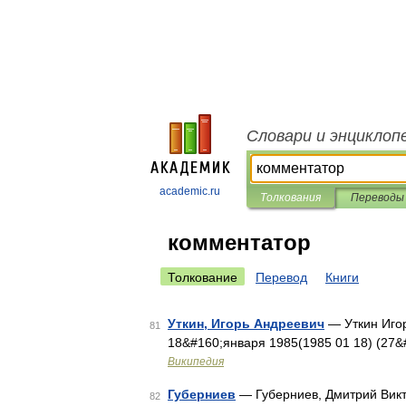
Словари и энциклоп
academic.ru
Толкования
Переводы
комментатор
Толкование
Перевод
Книги
Уткин, Игорь Андреевич
— Уткин Игор
81
18&#160;января 1985(1985 01 18) (27&
Википедия
Губерниев
— Губерниев, Дмитрий Викт
82