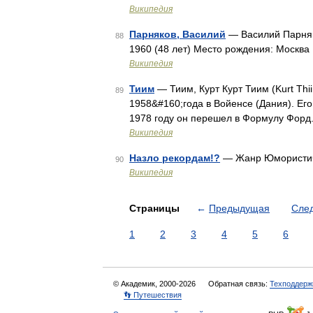
Википедия
Парняков, Василий
— Василий Парняк
88
1960 (48 лет) Место рождения: Москва
Википедия
Тиим
— Тиим, Курт Курт Тиим (Kurt Thi
89
1958&#160;года в Войенсе (Дания). Его 
1978 году он перешел в Формулу Форд.
Википедия
Назло рекордам!?
— Жанр Юмористиче
90
Википедия
Страницы
←
Предыдущая
Сле
1
2
3
4
5
6
© Академик, 2000-2026
Обратная связь:
Техподдерж
👣 Путешествия