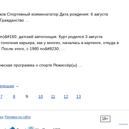
ов Спортивный комменататор Дата рождения: 6 августа
 Гражданство …
im)&#160; датский автогонщик. Курт родился 3 августа
гоночная карьера, как у многих, началась в картинге, откуда в
 После этого, с 1980 по&#8230; …
ская программа о спорте Режиссёр(ы) …
дующая
→
7
8
9
10
11
12
13
ка
,
Реклама на сайте
18+