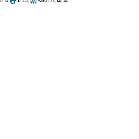
omla,
Drupal,
WordPress, MODx.