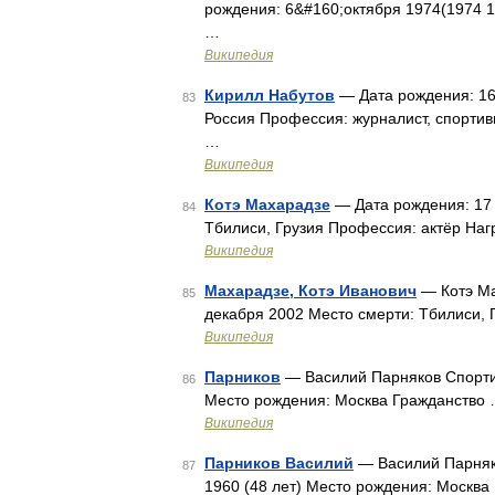
рождения: 6&#160;октября 1974(1974 1
…
Википедия
Кирилл Набутов
— Дата рождения: 16
83
Россия Профессия: журналист, спорти
…
Википедия
Котэ Махарадзе
— Дата рождения: 17 
84
Тбилиси, Грузия Профессия: актёр На
Википедия
Махарадзе, Котэ Иванович
— Котэ Ма
85
декабря 2002 Место смерти: Тбилиси,
Википедия
Парников
— Василий Парняков Спортив
86
Место рождения: Москва Гражданство
Википедия
Парников Василий
— Василий Парняко
87
1960 (48 лет) Место рождения: Москва