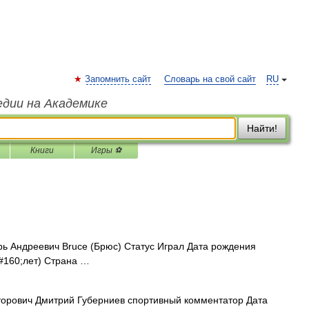
Запомнить сайт
Словарь на свой сайт
RU
едии на Академике
Найти!
Книги
Игры ⚽
ь Андреевич Bruce (Брюс) Статус Играл Дата рождения
#160;лет) Страна …
орович Дмитрий Губерниев спортивный комментатор Дата