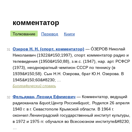
комментатор
Толкование
Перевод
Книги
Озеров Н. Н. (спорт. комментатор)
— ÓЗЕРОВ Николай
31
Николаевич (1922&#150;1997), спорт. комментатор радио и
телевидения (1950&#150;88), з.м.с. (1947), нар. арт. РСФСР
(1973), неоднократный чемпион СССР по теннису (в
1939&#150;58). Сын Н.Н. Озерова, брат Ю.Н. Озерова. В
1945&#150;60&#8230; …
Биографический словарь
Фельдман, Леонид Ефимович
— Комментатор, ведущий
32
радиоканала &quot;Центр России&quot;. Родился 26 апреля
1940 г. в г. Севастополе Крымской области. В 1964 г.
окончил Ленинградский государственный институт культуры,
в 1972 и 1975 гг. обучался во Всесоюзном институте&#8230;
…