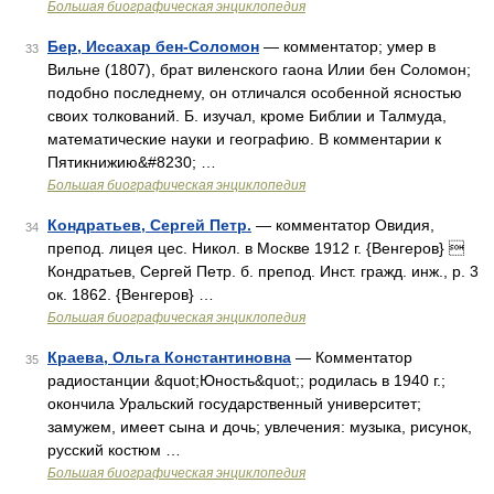
Большая биографическая энциклопедия
Бер, Иссахар бен-Соломон
— комментатор; умер в
33
Вильне (1807), брат виленского гаона Илии бен Соломон;
подобно последнему, он отличался особенной ясностью
своих толкований. Б. изучал, кроме Библии и Талмуда,
математические науки и географию. В комментарии к
Пятикнижию&#8230; …
Большая биографическая энциклопедия
Кондратьев, Сергей Петр.
— комментатор Овидия,
34
препод. лицея цес. Никол. в Москве 1912 г. {Венгеров} 
Кондратьев, Сергей Петр. б. препод. Инст. гражд. инж., р. 3
ок. 1862. {Венгеров} …
Большая биографическая энциклопедия
Краева, Ольга Константиновна
— Комментатор
35
радиостанции &quot;Юность&quot;; родилась в 1940 г.;
окончила Уральский государственный университет;
замужем, имеет сына и дочь; увлечения: музыка, рисунок,
русский костюм …
Большая биографическая энциклопедия