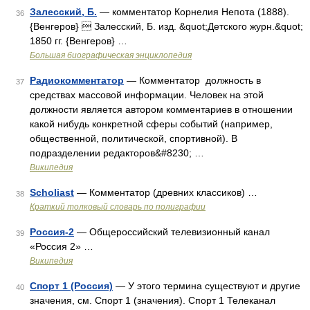
Залесский, Б.
— комментатор Корнелия Непота (1888).
36
{Венгеров}  Залесский, Б. изд. &quot;Детского журн.&quot;
1850 гг. {Венгеров} …
Большая биографическая энциклопедия
Радиокомментатор
— Комментатор должность в
37
средствах массовой информации. Человек на этой
должности является автором комментариев в отношении
какой нибудь конкретной сферы событий (например,
общественной, политической, спортивной). В
подразделении редакторов&#8230; …
Википедия
Scholiast
— Комментатор (древних классиков) …
38
Краткий толковый словарь по полиграфии
Россия-2
— Общероссийский телевизионный канал
39
«Россия 2» …
Википедия
Спорт 1 (Россия)
— У этого термина существуют и другие
40
значения, см. Спорт 1 (значения). Спорт 1 Телеканал