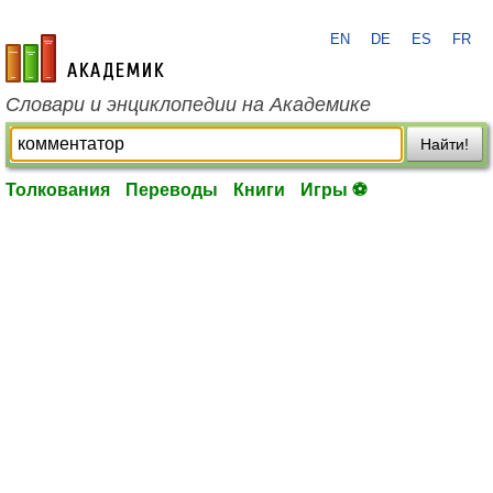
EN
DE
ES
FR
academic.ru
Словари и энциклопедии на Академике
Найти!
Толкования
Переводы
Книги
Игры ⚽