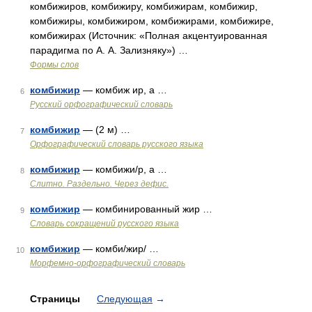
комбижиров, комбижиру, комбижирам, комбижир,
комбижиры, комбижиром, комбижирами, комбижире,
комбижирах (Источник: «Полная акцентуированная
парадигма по А. А. Зализняку») …
Формы слов
комбижир
— комбиж ир, а …
6
Русский орфографический словарь
комбижир
— (2 м) …
7
Орфографический словарь русского языка
комбижир
— комбижи/р, а …
8
Слитно. Раздельно. Через дефис.
комбижир
— комбинированный жир …
9
Словарь сокращений русского языка
комбижир
— комби/жир/ …
10
Морфемно-орфографический словарь
Страницы
Следующая
→