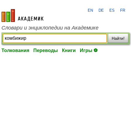
EN
DE
ES
FR
academic.ru
Словари и энциклопедии на Академике
Найти!
Толкования
Переводы
Книги
Игры ⚽