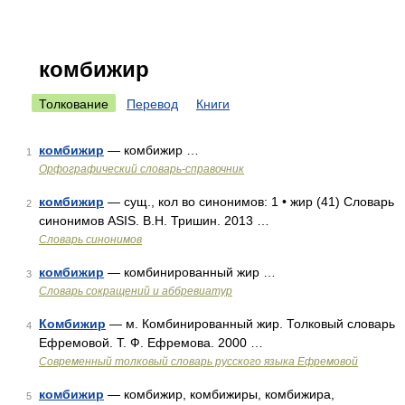
комбижир
Толкование
Перевод
Книги
комбижир
— комбижир …
1
Орфографический словарь-справочник
комбижир
— сущ., кол во синонимов: 1 • жир (41) Словарь
2
синонимов ASIS. В.Н. Тришин. 2013 …
Словарь синонимов
комбижир
— комбинированный жир …
3
Словарь сокращений и аббревиатур
Комбижир
— м. Комбинированный жир. Толковый словарь
4
Ефремовой. Т. Ф. Ефремова. 2000 …
Современный толковый словарь русского языка Ефремовой
комбижир
— комбижир, комбижиры, комбижира,
5