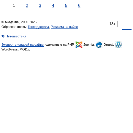
1
2
3
4
5
6
© Академик, 2000-2026
18+
Обратная связь:
Техподдержка
,
Реклама на сайте
👣 Путешествия
Экспорт словарей на сайты
, сделанные на PHP,
Joomla,
Drupal,
WordPress, MODx.