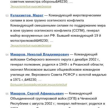
советник министра обороны&#8230; …
Энциклопедия ньюсмейкеров
Кулахметов, Марат
— Командующий миротворческими
53
силами в зоне грузино осетинского конфликта
Командующий смешанными силами по поддержанию мира
в зоне грузино осетинского конфликта (ССПМ), генерал
майор вооруженных сил РФ. Бывший командующий 19 й
мотострелковой&#8230; …
Энциклопедия ньюсмейкеров
Макаров, Николай Владимирович
— Командующий
54
войсками Сибирского военного округа с декабря 2002 г.,
генерал полковник; родился в 1949 г. в Рязанской области;
окончил Московское высшее общевойсковое командное
училище им. Верховного Совета РСФСР с золотой медалью
в 1971 г.,&#8230; …
Большая биографическая энциклопедия
Макаров, Сергей Афанасьевич
— Командующий
55
Объединенной группировкой войск (ОГВ) в Чеченской
Республике с августа 2002 г.; генерал лейтенант; родился в