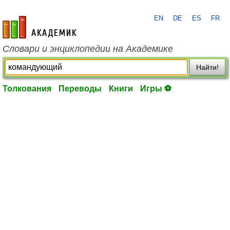
EN
DE
ES
FR
academic.ru
Словари и энциклопедии на Академике
Найти!
Толкования
Переводы
Книги
Игры ⚽