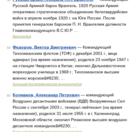
58
Русской Армией барон Врангель. 1920 Русская Армия
оперативно стратегическое объединение белогвардейских
войск в апреле ноябре 1920 г. на Юге России. После
принятия генералом бароном П. Н. Врангелем должности
Главнокомандующего В.С.Ю.Р …
Википедия
Федоров, Виктор Дмитриевич
— Командующий
59
Тихоокеанским флотом (ТОФ) с декабря 2001 г., вице
адмирал (на время назначения); родился 23 ноября 1947 г.
на станции Чжаромтоэ в Китае; окончил Дальневосточное
мореходное училище в 1968 г., Тихоокеанское высшее
военно морское&#8230; …
Большая биографическая энциклопедия
Колмаков, Александр Петрович
— командующий
60
Воздушно десантными войсками (ВДВ) Вооруженных Сил
России с сентября 2003 г., генерал лейтенант (на время
назначения); родился 31 июля 1955 г. в г. Калининград
Московской области; окончил Рязанское высшее воздушно
десантное командное&#8230; …