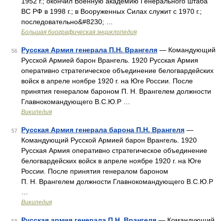
1952 г.; окончил Военную академию Генерального штаба
ВС РФ в 1998 г.; в Вооруженных Силах служит с 1970 г.;
последовательно&#8230; …
Большая биографическая энциклопедия
Русская Армия генерала П.Н. Врангеля
— Командующий
56
Русской Армией барон Врангель. 1920 Русская Армия
оперативно стратегическое объединение белогвардейских
войск в апреле ноябре 1920 г. на Юге России. После
принятия генералом бароном П. Н. Врангелем должности
Главнокомандующего В.С.Ю.Р …
Википедия
Русская Армия генерала барона П.Н. Врангеля
—
57
Командующий Русской Армией барон Врангель. 1920
Русская Армия оперативно стратегическое объединение
белогвардейских войск в апреле ноябре 1920 г. на Юге
России. После принятия генералом бароном
П. Н. Врангелем должности Главнокомандующего В.С.Ю.Р
…
Википедия
Русская армия генерала П.Н. Врангеля
— Командующий