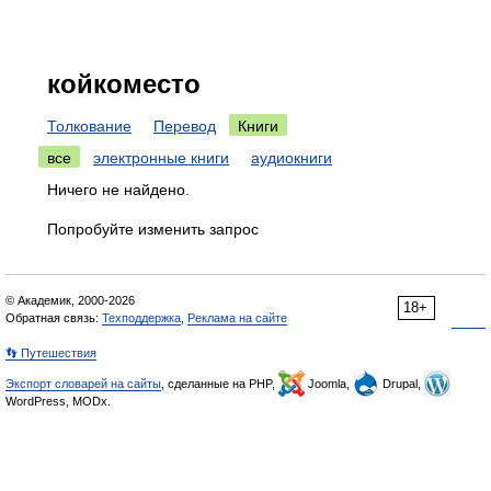
койкоместо
Толкование
Перевод
Книги
все
электронные книги
аудиокниги
Ничего не найдено.
Попробуйте изменить запрос
© Академик, 2000-2026
18+
Обратная связь:
Техподдержка
,
Реклама на сайте
👣 Путешествия
Экспорт словарей на сайты
, сделанные на PHP,
Joomla,
Drupal,
WordPress, MODx.