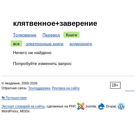
клятвенное+заверение
Толкование
Перевод
Книги
все
электронные книги
аудиокниги
Ничего не найдено.
Попробуйте изменить запрос
© Академик, 2000-2026
18+
Обратная связь:
Техподдержка
,
Реклама на сайте
👣 Путешествия
Экспорт словарей на сайты
, сделанные на PHP,
Joomla,
Drupal,
WordPress, MODx.