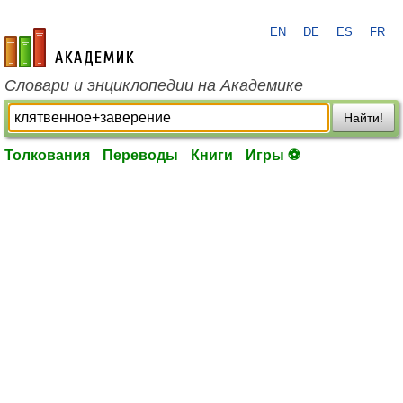
EN
DE
ES
FR
academic.ru
Словари и энциклопедии на Академике
Найти!
Толкования
Переводы
Книги
Игры ⚽