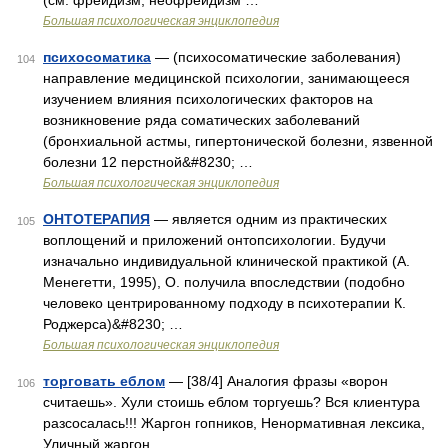
(см. фрейдизм, неофрейдизм …
Большая психологическая энциклопедия
психосоматика
— (психосоматические заболевания)
104
направление медицинской психологии, занимающееся
изучением влияния психологических факторов на
возникновение ряда соматических заболеваний
(бронхиальной астмы, гипертонической болезни, язвенной
болезни 12 перстной&#8230; …
Большая психологическая энциклопедия
ОНТОТЕРАПИЯ
— является одним из практических
105
воплощений и приложений онтопсихологии. Будучи
изначально индивидуальной клинической практикой (А.
Менегетти, 1995), О. получила впоследствии (подобно
человеко центрированному подходу в психотерапии К.
Роджерса)&#8230; …
Большая психологическая энциклопедия
торговать еблом
— [38/4] Аналогия фразы «ворон
106
считаешь». Хули стоишь еблом торгуешь? Вся клиентура
разсосалась!!! Жаргон гопников, Ненормативная лексика,
Уличный жаргон …