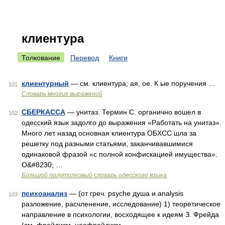
клиентура
Толкование
Перевод
Книги
клиентурный
— см. клиентура; ая, ое. К ые поручения …
101
Словарь многих выражений
СБЕРКАССА
— унитаз. Термин С. органично вошел в
102
одесский язык задолго до выражения «Работать на унитаз».
Много лет назад основная клиентура ОБХСС шла за
решетку под разными статьями, заканчивавшимися
одинаковой фразой «с полной конфискацией имущества».
О&#8230; …
Большой полутолковый словарь одесского языка
психоанализ
— (от греч. psyche душа и analysis
103
разложение, расчленение, исследование) 1) теоретическое
направление в психологии, восходящее к идеям З. Фрейда