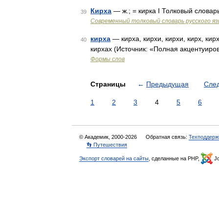
Кирха
— ж.; = кирка I Толковый слова
39
Современный толковый словарь русского я
кирха
— кирха, кирхи, кирхи, кирх, кирх
40
кирхах (Источник: «Полная акцентуиро
Формы слов
Страницы
←
Предыдущая
Сле
1
2
3
4
5
6
© Академик, 2000-2026
Обратная связь:
Техподдерж
👣 Путешествия
Экспорт словарей на сайты
, сделанные на PHP,
Jo