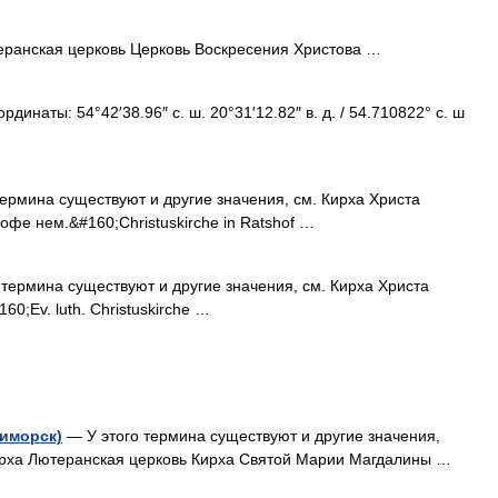
ранская церковь Церковь Воскресения Христова …
динаты: 54°42′38.96″ с. ш. 20°31′12.82″ в. д. / 54.710822° с. ш
ермина существуют и другие значения, см. Кирха Христа
офе нем.&#160;Christuskirche in Ratshof …
термина существуют и другие значения, см. Кирха Христа
60;Ev. luth. Christuskirche …
иморск)
— У этого термина существуют и другие значения,
ирха Лютеранская церковь Кирха Святой Марии Магдалины …