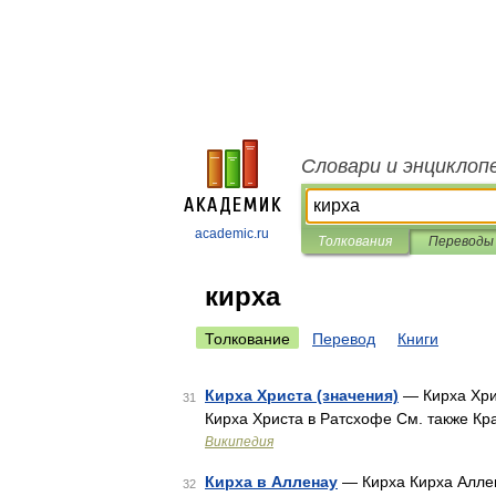
Словари и энциклоп
academic.ru
Толкования
Переводы
кирха
Толкование
Перевод
Книги
Кирха Христа (значения)
— Кирха Хрис
31
Кирха Христа в Ратсхофе См. также Кр
Википедия
Кирха в Алленау
— Кирха Кирха Аллен
32