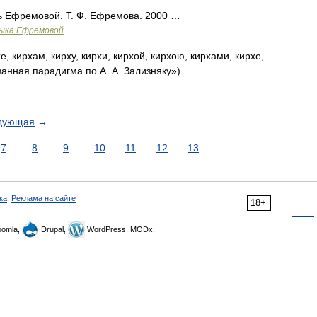
рь Ефремовой. Т. Ф. Ефремова. 2000 …
зыка Ефремовой
е, кирхам, кирху, кирхи, кирхой, кирхою, кирхами, кирхе,
ванная парадигма по А. А. Зализняку») …
дующая
→
7
8
9
10
11
12
13
ка
,
Реклама на сайте
18+
omla,
Drupal,
WordPress, MODx.