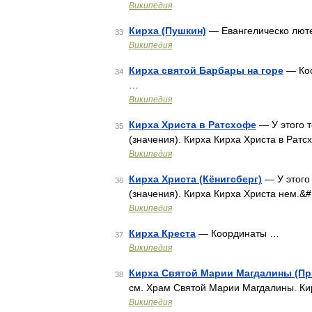
Википедия
Кирха (Пушкин)
— Евангелическо люте
33
Википедия
Кирха святой Барбары на горе
— Коор
34
…
Википедия
Кирха Христа в Ратсхофе
— У этого т
35
(значения). Кирха Кирха Христа в Ратсх
Википедия
Кирха Христа (Кёнигсберг)
— У этого 
36
(значения). Кирха Кирха Христа нем.&#1
Википедия
Кирха Креста
— Координаты …
37
Википедия
Кирха Святой Марии Магдалины (Пр
38
см. Храм Святой Марии Магдалины. К
Википедия