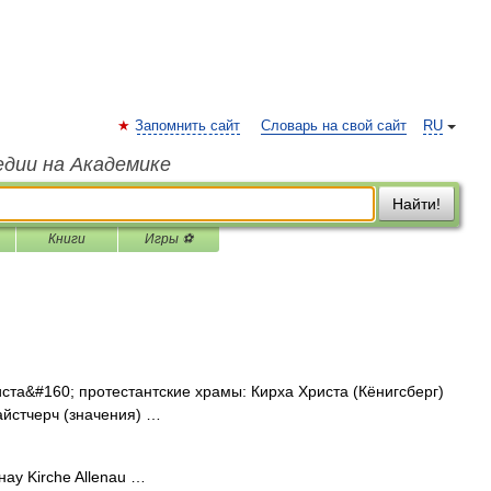
Запомнить сайт
Словарь на свой сайт
RU
едии на Академике
Найти!
Книги
Игры ⚽
та&#160; протестантские храмы: Кирха Христа (Кёнигсберг)
айстчерч (значения) …
ау Kirche Allenau …