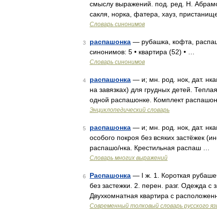
смыслу выражений. под. ред. Н. Абрам
сакля, норка, фатера, хауз, пристанище
Словарь синонимов
распашонка
— рубашка, кофта, распаш
3
синонимов: 5 • квартира (52) • …
Словарь синонимов
распашонка
— и; мн. род. нок, дат. нк
4
на завязках) для грудных детей. Тепла
одной распашонке. Комплект распашоно
Энциклопедический словарь
распашонка
— и; мн. род. нок, дат. н
5
особого покроя без всяких застёжек (ин
распашо/нка. Крестильная распаш …
Словарь многих выражений
Распашонка
— I ж. 1. Короткая рубаше
6
без застежки. 2. перен. разг. Одежда с
Двухкомнатная квартира с расположен
Современный толковый словарь русского я