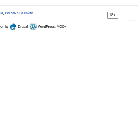
ка
,
Реклама на сайте
18+
omla,
Drupal,
WordPress, MODx.