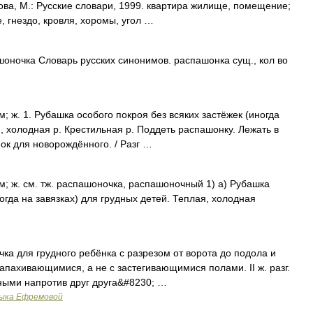
ова, М.: Русские словари, 1999. квартира жилище, помещение;
, гнездо, кровля, хоромы, угол …
оночка Словарь русских синонимов. распашонка сущ., кол во
ам; ж. 1. Рубашка особого покроя без всяких застёжек (иногда
я, холодная р. Крестильная р. Поддеть распашонку. Лежать в
к для новорождённого. / Разг …
кам; ж. см. тж. распашоночка, распашоночный 1) а) Рубашка
огда на завязках) для грудных детей. Теплая, холодная
чка для грудного ребёнка с разрезом от ворота до подола и
 запахивающимися, а не с застегивающимися полами. II ж. разг.
ными напротив друг друга&#8230; …
зыка Ефремовой