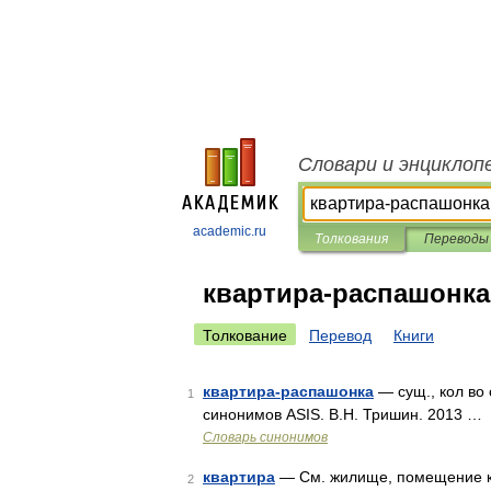
Словари и энциклоп
academic.ru
Толкования
Переводы
квартира-распашонка
Толкование
Перевод
Книги
квартира-распашонка
— сущ., кол во 
1
синонимов ASIS. В.Н. Тришин. 2013 …
Словарь синонимов
квартира
— См. жилище, помещение ка
2