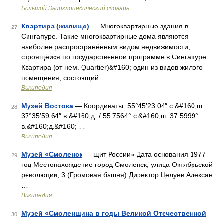
Большой Энциклопедический словарь
Квартира (жилище)
— Многоквартирные здания в
27
Сингапуре. Такие многоквартирные дома являются
наиболее распространённым видом недвижимости,
строящейся по государственной программе в Сингапуре.
Квартира (от нем. Quartier)&#160; один из видов жилого
помещения, состоящий …
Википедия
Музей Востока
— Координаты: 55°45′23.04″ с.&#160;ш.
28
37°35′59.64″ в.&#160;д. / 55.7564° с.&#160;ш. 37.5999°
в.&#160;д.&#160; …
Википедия
Музей «Смоленск
— щит России» Дата основания 1977
29
год Местонахождение город Смоленск, улица Октябрьской
революции, 3 (Громовая башня) Директор Целуев Алексан
…
Википедия
Музей «Смоленщина в годы Великой Отечественной
30