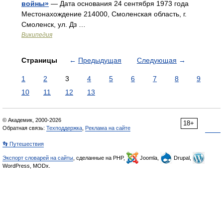
войны»
— Дата основания 24 сентября 1973 года
Местонахождение 214000, Смоленская область, г.
Смоленск, ул. Дз …
Википедия
Страницы
←
Предыдущая
Следующая
→
1
2
3
4
5
6
7
8
9
10
11
12
13
© Академик, 2000-2026
18+
Обратная связь:
Техподдержка
,
Реклама на сайте
👣 Путешествия
Экспорт словарей на сайты
, сделанные на PHP,
Joomla,
Drupal,
WordPress, MODx.