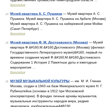
художественных промыслов Нижегородской области …
Википедия
Музей-квартира А. С. Пушкина
— Музей квартира А. С.
24
Пушкина: Музей квартира А. С. Пушкина на Арбате (Москва)
Музей квартира А. С. Пушкина на набережной реки Мойки
(Санкт Петербург) …
Википедия
Музей-квартира Ф. М. Достоевского (Москва)
— Музей
25
квартира Ф.&#160;М.&#160;Достоевского (Москва) (филиал
Государственного Литературного музея)&#160; первый по
времени создания музей Ф.&#160;М.&#160;Достоевского.
Содержание 1 История 2 Памятные даты и ежегодные
мероприятия …
Википедия
МУЗЕЙ МУЗЫКАЛЬНОЙ КУЛЬТУРЫ
— им. М. И. Глинки
26
Москва, создан в 1943 на базе Мемориального музея Н. Г.
Рубинштейна (основан в 1912 при Московской
консерватории). В фондах личные архивы музыкантов,
музыкальные инструменты народов мира, редкие
звукозаписи, изобразительные&#8230; …