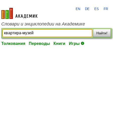
EN
DE
ES
FR
academic.ru
Словари и энциклопедии на Академике
Найти!
Толкования
Переводы
Книги
Игры ⚽