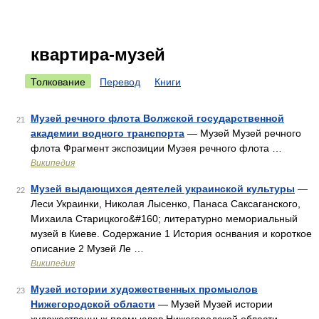
квартира-музей
Толкование
Перевод
Книги
Музей речного флота Волжской государственной
21
академии водного транспорта
— Музей Музей речного
флота Фрагмент экспозиции Музея речного флота …
Википедия
Музей выдающихся деятелей украинской культуры
—
22
Леси Украинки, Николая Лысенко, Панаса Саксаганского,
Михаила Старицкого&#160; литературно мемориальный
музей в Киеве. Содержание 1 История оснвания и короткое
описание 2 Музей Ле …
Википедия
Музей истории художественных промыслов
23
Нижегородской области
— Музей Музей истории