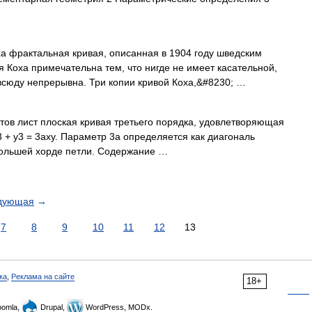
а фрактальная кривая, описанная в 1904 году шведским
 Коха примечательна тем, что нигде не имеет касательной,
 всюду непрерывна. Три копии кривой Коха,&#8230; …
тов лист плоская кривая третьего порядка, удовлетворяющая
 + y3 = 3axy. Параметр 3a определяется как диагональ
большей хорде петли. Содержание …
дующая
→
7
8
9
10
11
12
13
ка
,
Реклама на сайте
18+
omla,
Drupal,
WordPress, MODx.