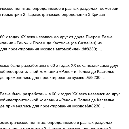
ческое понятие, определяемое в разных разделах геометрии
 геометрия 2 Параметрические определения 3 Кривая
0 х годах XX века независимо друг от друга Пьером Безье
мпании «Рено» и Полем де Кастелье (de Casteljau) из
 для проектирования кузовов автомобилей.&#8230; …
зье были разработаны в 60 х годах XX века независимо друг
томобилестроительной компании «Рено» и Полем де Кастелье
, где применялись для проектирования кузовов&#8230; …
езье были разработаны в 60 х годах XX века независимо друг
томобилестроительной компании «Рено» и Полем де Кастелье
, где применялись для проектирования кузовов&#8230; …
еометрическое понятие, определяемое в разных разделах
ементарная геометрия 2 Параметрические определения 3