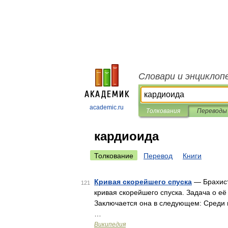
Словари и энциклоп
academic.ru
Толкования
Переводы
кардиоида
Толкование
Перевод
Книги
Кривая скорейшего спуска
— Брахист
121
кривая скорейшего спуска. Задача о е
Заключается она в следующем: Среди п
…
Википедия