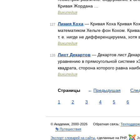
Кривая Жордана …
Википедия
Линия Коха
— Кривая Коха Кривая Кох
127
математиком Хельге фон Кохом. Кривая
т. е. нигде не дифференцируема, хотя
Википедия
Лист Декартов
— Декартов лист Декар
128
уравнению в прямоугольной системе x3
квадрата, сторона которого равна наи
Википедия
Страницы
←
Предыдущая
Сле
1
2
3
4
5
6
© Академик, 2000-2026
Обратная связь:
Техподдерж
👣 Путешествия
Экспорт словарей на сайты
, сделанные на PHP,
Jo