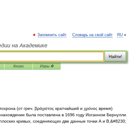
Запомнить сайт
Словарь на свой сайт
RU
едии на Академике
Найти!
Книги
Игры ⚽
охрона (от греч. βράχιστος кратчайший и χρόνος время)
ё нахождении была поставлена в 1696 году Иоганном Бернулли.
лоских кривых, соединяющих две данные точки А и В,&#8230;