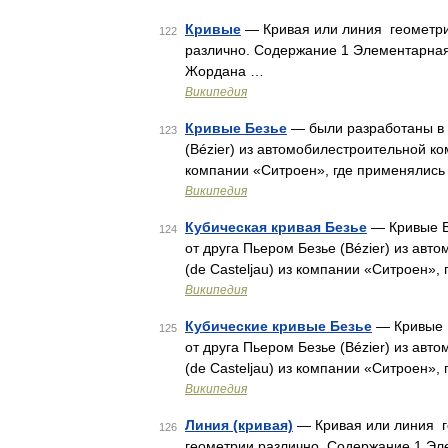
Кривые
— Кривая или линия геометри
122
различно. Содержание 1 Элементарная
Жордана …
Википедия
Кривые Безье
— были разработаны в 6
123
(Bézier) из автомобилестроительной ко
компании «Ситроен», где применялись
Википедия
Кубическая кривая Безье
— Кривые Бе
124
от друга Пьером Безье (Bézier) из ав
(de Casteljau) из компании «Ситроен»
Википедия
Кубические кривые Безье
— Кривые Б
125
от друга Пьером Безье (Bézier) из ав
(de Casteljau) из компании «Ситроен»
Википедия
Линия (кривая)
— Кривая или линия г
126
геометрии различно. Содержание 1 Эл