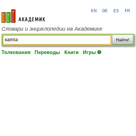
EN
DE
ES
FR
academic.ru
Словари и энциклопедии на Академике
Найти!
Толкования
Переводы
Книги
Игры ⚽