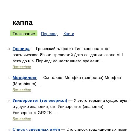
каппа
Толкование
Перевод
Книги
Гречица
— Греческий алфавит Тип: консонантно
91
вокалическое Языки: греческий Дата создания: около VIII
века до н.э. Период: до настоящего времени …
Википедия
Морфилонг
— См. также: Морфин (вещество) Морфин
92
(Morphinum) …
Википедия
Университет (телесериал)
— У этого термина существуют
93
и другие значения, см. Университет (значения).
Университет GRΣΣK …
Википедия
Список звёздных имён
— Это список традиционных имен
94