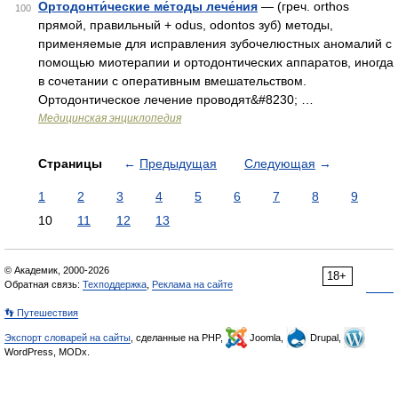
Ортодонти́ческие ме́тоды лече́ния
— (греч. orthos
100
прямой, правильный + odus, odontos зуб) методы,
применяемые для исправления зубочелюстных аномалий с
помощью миотерапии и ортодонтических аппаратов, иногда
в сочетании с оперативным вмешательством.
Ортодонтическое лечение проводят&#8230; …
Медицинская энциклопедия
Страницы
←
Предыдущая
Следующая
→
1
2
3
4
5
6
7
8
9
10
11
12
13
© Академик, 2000-2026
18+
Обратная связь:
Техподдержка
,
Реклама на сайте
👣 Путешествия
Экспорт словарей на сайты
, сделанные на PHP,
Joomla,
Drupal,
WordPress, MODx.