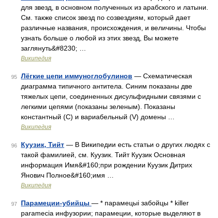
для звезд, в основном полученных из арабского и латыни.
См. также список звезд по созвездиям, который дает
различные названия, происхождения, и величины. Чтобы
узнать больше о любой из этих звезд, Вы можете
заглянуть&#8230; …
Википедия
Лёгкие цепи иммуноглобулинов
— Схематическая
95
диаграмма типичного антитела. Синим показаны две
тяжелых цепи, соединенных дисульфидными связями с
легкими цепями (показаны зеленым). Показаны
константный (C) и вариабельный (V) домены …
Википедия
Куузик, Тийт
— В Википедии есть статьи о других людях с
96
такой фамилией, см. Куузик. Тийт Куузик Основная
информация Имя&#160;при рождении Куузик Дитрих
Янович Полное&#160;имя …
Википедия
Парамеции-убийцы
— * парамецыі забойцы * killer
97
paramecia инфузории; парамеции, которые выделяют в