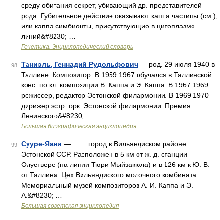
среду обитания секрет, убивающий др. представителей
рода. Губительное действие оказывают каппа частицы (см.),
или каппа симбионты, присутствующие в цитоплазме
линий&#8230; …
Генетика. Энциклопедический словарь
Таниэль, Геннадий Рудольфович
— род. 29 июля 1940 в
98
Таллине. Композитор. В 1959 1967 обучался в Таллинской
конс. по кл. композиции В. Каппа и Э. Каппа. В 1967 1969
режиссер, редактор Эстонской филармонии. В 1969 1970
дирижер эстр. орк. Эстонской филармонии. Премия
Ленинского&#8230; …
Большая биографическая энциклопедия
Сууре-Яани
— город в Вильяндиском районе
99
Эстонской ССР. Расположен в 5 км от ж. д. станции
Олуствере (на линии Тюри Мыйзакюла) и в 126 км к Ю. В.
от Таллина. Цех Вильяндиского молочного комбината.
Мемориальный музей композиторов А. И. Каппа и Э.
А.&#8230; …
Большая советская энциклопедия