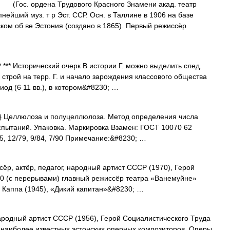
Гос. ордена Трудового Красного Знамени акад. театр
нейший муз. т р Эст. ССР. Осн. в Таллине в 1906 на базе
ском об ве Эстония (создано в 1865). Первый режиссёр
** *** Исторический очерк В истории Г. можно выделить след.
строй на терр. Г. и начало зарождения классового общества
риод (6 11 вв.), в котором&#8230; …
} Целлюлоза и полуцеллюлоза. Метод определения числа
спытаний. Упаковка. Маркировка Взамен: ГОСТ 10070 62
5, 12/79, 9/84, 7/90 Примечание:&#8230; …
сёр, актёр, педагог, народный артист СССР (1970), Герой
40 (с перерывами) главный режиссёр театра «Ванемуйне»
. Каппа (1945), «Дикий капитан»&#8230; …
народный артист СССР (1956), Герой Социалистического Труда
из наиболее известных эстонских оперных композиторов. Оперы