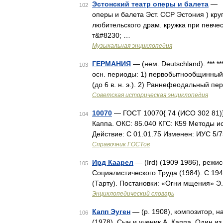
Эстонский театр оперы и балета
— (
102
оперы и балета Эст. ССР Эстония ) круп
любительского драм. кружка при певче
т&#8230; …
Музыкальная энциклопедия
ГЕРМАНИЯ
— (нем. Deutschland). *** *
103
осн. периоды: 1) первобытнообщинный 
(до 6 в. н. э.). 2) Раннефеодальный пе
Советская историческая энциклопедия
10070
— ГОСТ 10070{ 74 (ИСО 302 81)
104
Каппа. ОКС: 85.040 КГС: К59 Методы и
Действие: С 01.01.75 Изменен: ИУС 5/7
Справочник ГОСТов
Ирд Каарел
— (Ird) (1909 1986), режис
105
Социалистического Труда (1984). С 19
(Тарту). Постановки: «Огни мщения» Э
Энциклопедический словарь
Капп Эуген
— (р. 1908), композитор, 
106
(1978). Сын и ученик А. Каппа. Один 