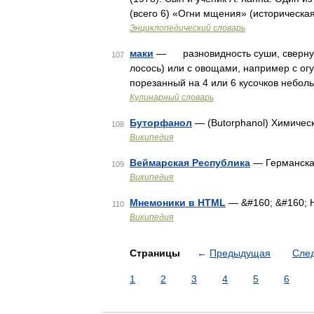
(всего 6) «Огни мщения» (историческа
Энциклопедический словарь
маки
— разновидность суши, свернутый
107
лосось) или с овощами, например с огу
порезанный на 4 или 6 кусочков неболь
Кулинарный словарь
Буторфанол
— (Butorphanol) Химичес
108
Википедия
Веймарская Республика
— Германска
109
Википедия
Мнемоники в HTML
— &#160; &#160;
110
Википедия
Страницы
←
Предыдущая
Сле
1
2
3
4
5
6