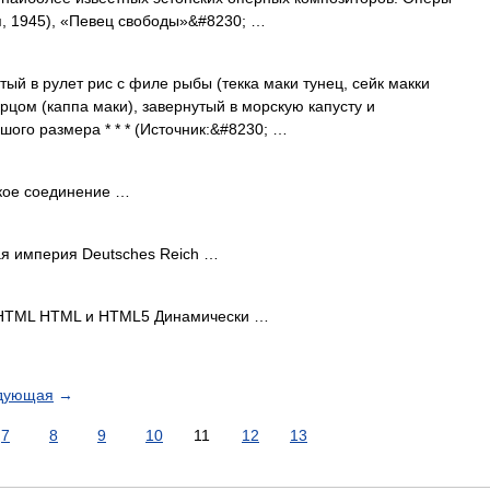
я, 1945), «Певец свободы»&#8230; …
 в рулет рис с филе рыбы (текка маки тунец, сейк макки
рцом (каппа маки), завернутый в морскую капусту и
шого размера * * * (Источник:&#8230; …
кое соединение …
я империя Deutsches Reich …
 HTML HTML и HTML5 Динамически …
дующая
→
7
8
9
10
11
12
13