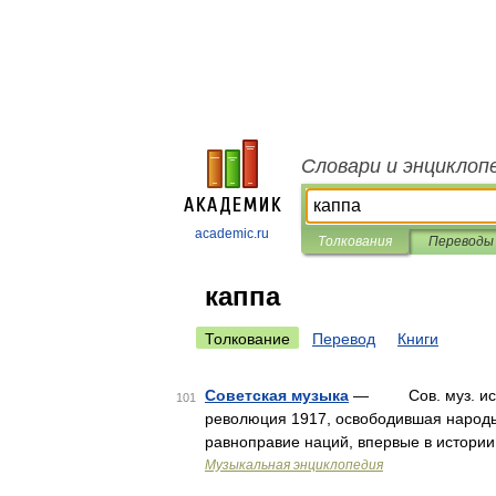
Словари и энциклоп
academic.ru
Толкования
Переводы
каппа
Толкование
Перевод
Книги
Советская музыка
— Сов. муз. иск во
101
революция 1917, освободившая народы
равноправие наций, впервые в истори
Музыкальная энциклопедия