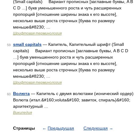
(Small capitals) Вариант прописных [заглавные буквы, A B
C D …] букв уменьшенного роста и чуть расширенных
пропорций [отношение ширины знака к его высоте],
несколько выше роста строчных [буква по размеру
меньше&#8230; …
Шрифтовая терминология
small capitals
— Капитель, Капительный шрифт (Small
59
capitals) Вариант прописных [заглавные буквы, A B C D
…] букв уменьшенного роста и чуть расширенных
пропорций [отношение ширины знака к его высоте],
несколько выше роста строчных [буква по размеру
меньше&#8230; …
Шрифтовая терминология
Волюта
— Капитель с двумя волютами (ионический ордер)
60
Волюта (итал.&#160;voluta&#160; завиток, спираль)&#160;
архитектурный …
Википедия
Страницы
←
Предыдущая
Следующая
→