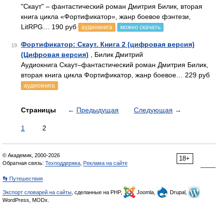
"Скаут" – фантастический роман Дмитрия Билик, вторая
книга цикла «Фортификатор», жанр боевое фэнтези,
LitRPG… 190 руб
аудиокнига
можно скачать
Фортификатор: Скаут. Книга 2 (цифровая версия)
19
(Цифровая версия)
, Билик Дмитрий
Аудиокнига Скаут–фантастический роман Дмитрия Билик,
вторая книга цикла Фортификатор, жанр боевое… 229 руб
аудиокнига
Страницы
←
Предыдущая
Следующая
→
1
2
© Академик, 2000-2026
18+
Обратная связь:
Техподдержка
,
Реклама на сайте
👣 Путешествия
Экспорт словарей на сайты
, сделанные на PHP,
Joomla,
Drupal,
WordPress, MODx.