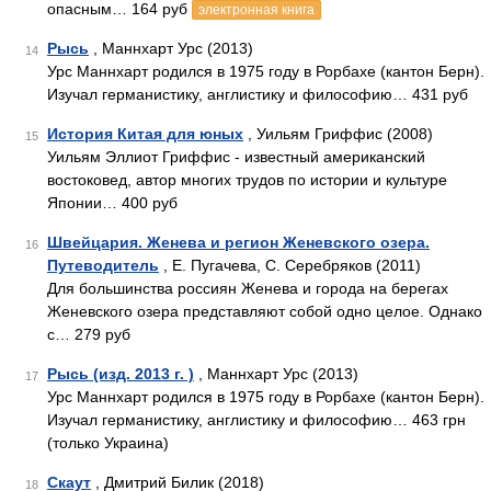
опасным… 164 руб
электронная книга
Рысь
, Маннхарт Урс (2013)
14
Урс Маннхарт родился в 1975 году в Рорбахе (кантон Берн).
Изучал германистику, англистику и философию… 431 руб
История Китая для юных
, Уильям Гриффис (2008)
15
Уильям Эллиот Гриффис - известный американский
востоковед, автор многих трудов по истории и культуре
Японии… 400 руб
Швейцария. Женева и регион Женевского озера.
16
Путеводитель
, Е. Пугачева, С. Серебряков (2011)
Для большинства россиян Женева и города на берегах
Женевского озера представляют собой одно целое. Однако
с… 279 руб
Рысь (изд. 2013 г. )
, Маннхарт Урс (2013)
17
Урс Маннхарт родился в 1975 году в Рорбахе (кантон Берн).
Изучал германистику, англистику и философию… 463 грн
(только Украина)
Скаут
, Дмитрий Билик (2018)
18