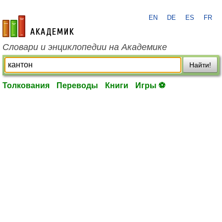
EN
DE
ES
FR
academic.ru
Словари и энциклопедии на Академике
Найти!
Толкования
Переводы
Книги
Игры ⚽