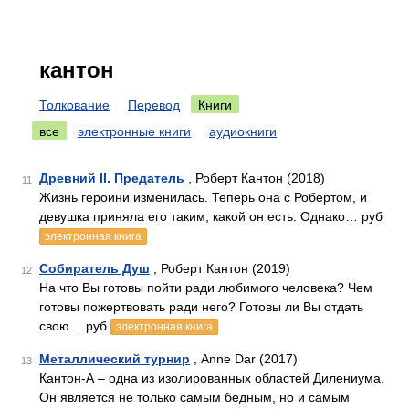
кантон
Толкование
Перевод
Книги
все
электронные книги
аудиокниги
Древний II. Предатель
, Роберт Кантон (2018)
11
Жизнь героини изменилась. Теперь она с Робертом, и
девушка приняла его таким, какой он есть. Однако… руб
электронная книга
Собиратель Душ
, Роберт Кантон (2019)
12
На что Вы готовы пойти ради любимого человека? Чем
готовы пожертвовать ради него? Готовы ли Вы отдать
свою… руб
электронная книга
Металлический турнир
, Anne Dar (2017)
13
Кантон-А – одна из изолированных областей Дилениума.
Он является не только самым бедным, но и самым