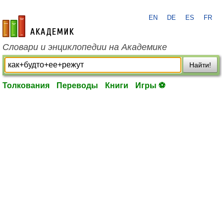
EN
DE
ES
FR
academic.ru
Словари и энциклопедии на Академике
Найти!
Толкования
Переводы
Книги
Игры ⚽