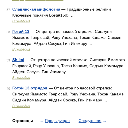
Славянская мифология
— Традиционные религии
37
Ключевые понятия Бог&#160;· …
Википедия
Готэй 13
— От центра по часовой стрелке: Сигэкуни
38
Ямамото Гэнрюсай, Рэцу Унохана, Тосэн Канамэ, Садзин
Комамура, Айдзэн Сосукэ, Гин Итимару …
Википедия
Shikai
— От центра по часовой стрелке: Сигэкуни Ямамото
39
Гэнрюсай, Рэцу Унохана, Тосэн Канамэ, Садзин Комамура,
Айдзэн Сосукэ, Гин Итимару …
Википедия
Готэй 13 отрядов
— От центра по часовой стрелке:
40
Сигэкуни Ямамото Гэнрюсай, Рэцу Унохана, Тосэн Канамэ,
Садзин Комамура, Айдзэн Сосукэ, Гин Итимару …
Википедия
Страницы
←
Предыдущая
Следующая
→