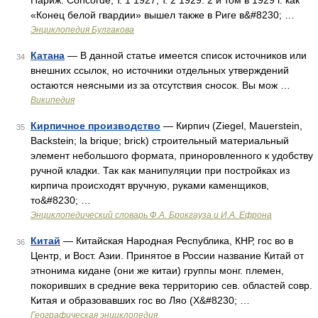
Париж: Concorde, т. 1 1927, т. 2 1929. 2 й том в 1929 г. как
«Конец белой гвардии» вышел также в Риге в&#8230; …
Энциклопедия Булгакова
Катана
— В данной статье имеется список источников или
34
внешних ссылок, но источники отдельных утверждений
остаются неясными из за отсутствия сносок. Вы мож …
Википедия
Кирпичное производство
— Кирпич (Ziegel, Mauerstein,
35
Backstein; la brique; brick) строительный материальный
элемент небольшого формата, приноровленного к удобству
ручной кладки. Так как манипуляции при постройках из
кирпича происходят вручную, руками каменщиков,
то&#8230; …
Энциклопедический словарь Ф.А. Брокгауза и И.А. Ефрона
Китай
— Китайская Народная Республика, КНР, гос во в
36
Центр, и Вост. Азии. Принятое в России название Китай от
этнонима кидане (они же китаи) группы монг. племен,
покоривших в средние века территорию сев. областей совр.
Китая и образовавших гос во Ляо (X&#8230; …
Географическая энциклопедия