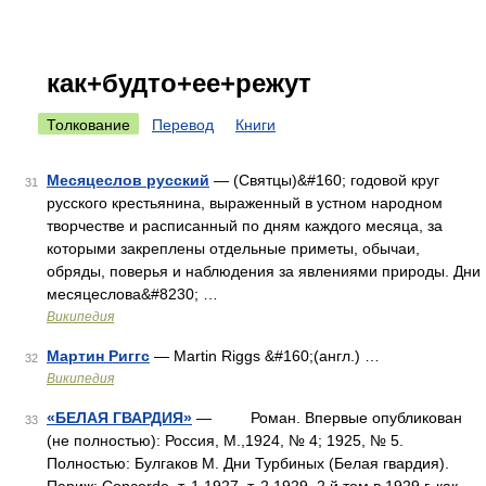
как+будто+ее+режут
Толкование
Перевод
Книги
Месяцеслов русский
— (Святцы)&#160; годовой круг
31
русского крестьянина, выраженный в устном народном
творчестве и расписанный по дням каждого месяца, за
которыми закреплены отдельные приметы, обычаи,
обряды, поверья и наблюдения за явлениями природы. Дни
месяцеслова&#8230; …
Википедия
Мартин Риггс
— Martin Riggs &#160;(англ.) …
32
Википедия
«БЕЛАЯ ГВАРДИЯ»
— Роман. Впервые опубликован
33
(не полностью): Россия, М.,1924, № 4; 1925, № 5.
Полностью: Булгаков М. Дни Турбиных (Белая гвардия).