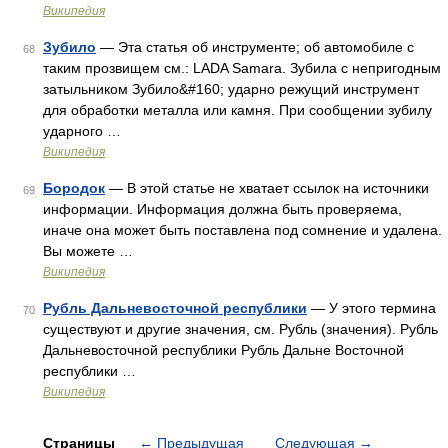
Википедия
Зубило
— Эта статья об инструменте; об автомобиле с
68
таким прозвищем см.: LADA Samara. Зубила с непригодным
затыльником Зубило&#160; ударно режущий инструмент
для обработки металла или камня. При сообщении зубилу
ударного …
Википедия
Бородок
— В этой статье не хватает ссылок на источники
69
информации. Информация должна быть проверяема,
иначе она может быть поставлена под сомнение и удалена.
Вы можете …
Википедия
Рубль Дальневосточной республики
— У этого термина
70
существуют и другие значения, см. Рубль (значения). Рубль
Дальневосточной республики Рубль Дальне Восточной
республики …
Википедия
Страницы
←
Предыдущая
Следующая
→