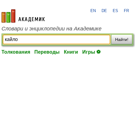
EN
DE
ES
FR
academic.ru
Словари и энциклопедии на Академике
Найти!
Толкования
Переводы
Книги
Игры ⚽