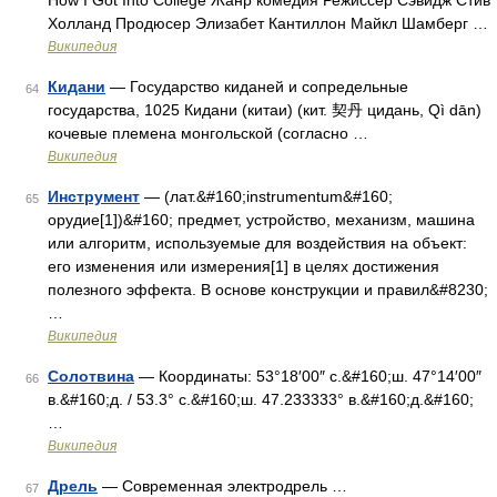
How I Got Into College Жанр комедия Режиссёр Сэвидж Стив
Холланд Продюсер Элизабет Кантиллон Майкл Шамберг …
Википедия
Кидани
— Государство киданей и сопредельные
64
государства, 1025 Кидани (китаи) (кит. 契丹 цидань, Qì dān)
кочевые племена монгольской (согласно …
Википедия
Инструмент
— (лат.&#160;instrumentum&#160;
65
орудие[1])&#160; предмет, устройство, механизм, машина
или алгоритм, используемые для воздействия на объект:
его изменения или измерения[1] в целях достижения
полезного эффекта. В основе конструкции и правил&#8230;
…
Википедия
Солотвина
— Координаты: 53°18′00″ с.&#160;ш. 47°14′00″
66
в.&#160;д. / 53.3° с.&#160;ш. 47.233333° в.&#160;д.&#160;
…
Википедия
Дрель
— Современная электродрель …
67