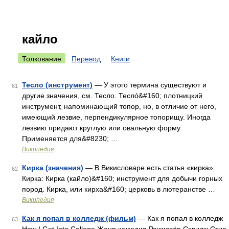
кайло
Толкование
Перевод
Книги
Тесло (инструмент)
— У этого термина существуют и
61
другие значения, см. Тесло. Теслó&#160; плотницкий
инструмент, напоминающий топор, но, в отличие от него,
имеющий лезвие, перпендикулярное топорищу. Иногда
лезвию придают круглую или овальную форму.
Применяется для&#8230; …
Википедия
Кирка (значения)
— В Викисловаре есть статья «кирка»
62
Кирка: Кирка (кайло)&#160; инструмент для добычи горных
пород. Кирка, или кирха&#160; церковь в лютеранстве …
Википедия
Как я попал в колледж (фильм)
— Как я попал в колледж
63