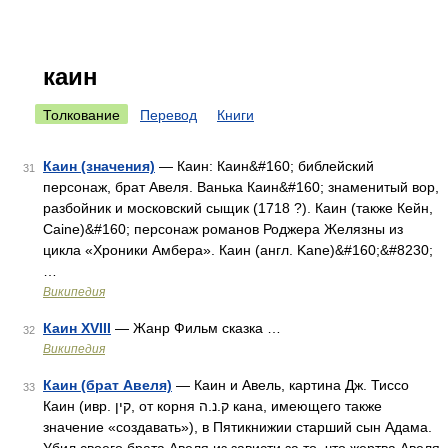
каин
Толкование
Перевод
Книги
Каин (значения)
— Каин: Каин&#160; библейский
31
персонаж, брат Авеля. Ванька Каин&#160; знаменитый вор,
разбойник и московский сыщик (1718 ?). Каин (также Кейн,
Caine)&#160; персонаж романов Роджера Желязны из
цикла «Хроники Амбера». Каин (англ. Kane)&#160;&#8230;
…
Википедия
Каин XVIII
— Жанр Фильм сказка …
32
Википедия
Каин (брат Авеля)
— Каин и Авель, картина Дж. Тиссо
33
Каин (ивр. קין‎, от корня ק.נ.ה кана, имеющего также
значение «создавать»), в Пятикнижии старший сын Адама.