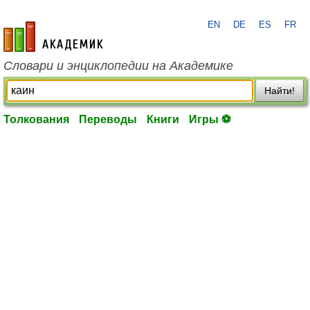
EN
DE
ES
FR
academic.ru
Словари и энциклопедии на Академике
Найти!
Толкования
Переводы
Книги
Игры ⚽