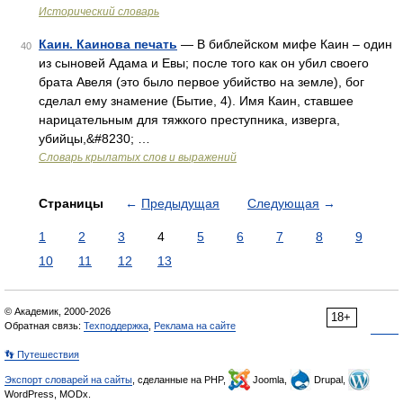
Исторический словарь
Каин. Каинова печать
— В библейском мифе Каин – один
40
из сыновей Адама и Евы; после того как он убил своего
брата Авеля (это было первое убийство на земле), бог
сделал ему знамение (Бытие, 4). Имя Каин, ставшее
нарицательным для тяжкого преступника, изверга,
убийцы,&#8230; …
Словарь крылатых слов и выражений
Страницы
←
Предыдущая
Следующая
→
1
2
3
4
5
6
7
8
9
10
11
12
13
© Академик, 2000-2026
18+
Обратная связь:
Техподдержка
,
Реклама на сайте
👣 Путешествия
Экспорт словарей на сайты
, сделанные на PHP,
Joomla,
Drupal,
WordPress, MODx.