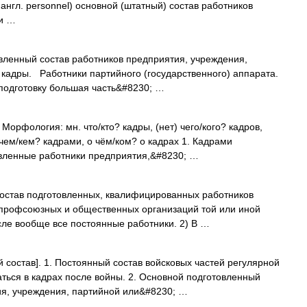
англ. personnel) основной (штатный) состав работников
ки …
ленный состав работников предприятия, учреждения,
 кадры. Работники партийного (государственного) аппарата.
подготовку большая часть&#8230; …
 Морфология: мн. что/кто? кадры, (нет) чего/кого? кадров,
 чем/кем? кадрами, о чём/ком? о кадрах 1. Кадрами
вленные работники предприятия,&#8230; …
тав подготовленных, квалифицированных работников
 профсоюзных и общественных организаций той или иной
ле вообще все постоянные работники. 2) В …
й состав]. 1. Постоянный состав войсковых частей регулярной
аться в кадрах после войны. 2. Основной подготовленный
тия, учреждения, партийной или&#8230; …