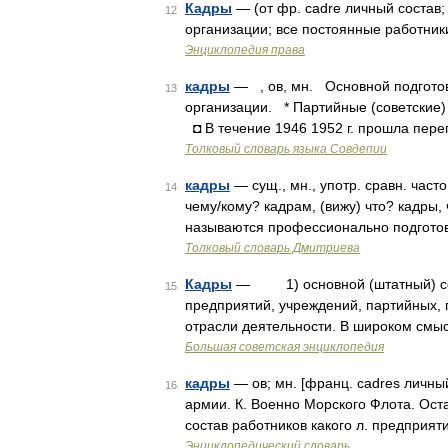
Кадры
— (от фр. cadre личный состав; 
12
организации; все постоянные работни
Энциклопедия права
кадры
— , ов, мн. Основной подготов
13
организации. * Партийные (советские)
◘ В течение 1946 1952 г. прошла пере
Толковый словарь языка Совдепии
кадры
— сущ., мн., употр. сравн. часто
14
чему/кому? кадрам, (вижу) что? кадры,
называются профессионально подгото
Толковый словарь Дмитриева
Кадры
— 1) основной (штатный) сос
15
предприятий, учреждений, партийных,
отрасли деятельности. В широком смыс
Большая советская энциклопедия
кадры
— ов; мн. [франц. cadres личны
16
армии. К. Военно Морского Флота. Ост
состав работников какого л. предприя
Энциклопедический словарь