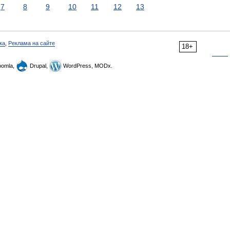
7
8
9
10
11
12
13
ка
,
Реклама на сайте
18+
omla,
Drupal,
WordPress, MODx.