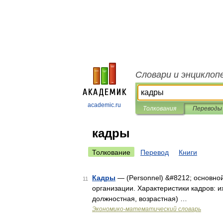
Словари и энциклоп
academic.ru
Толкования
Переводы
кадры
Толкование
Перевод
Книги
Кадры
— (Personnel) &#8212; основно
11
организации. Характеристики кадров: и
должностная, возрастная) …
Экономико-математический словарь