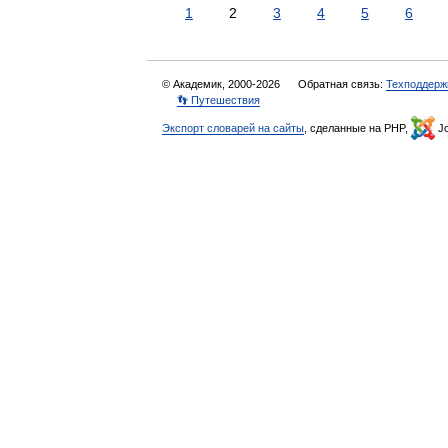
1
2
3
4
5
6
© Академик, 2000-2026
Обратная связь:
Техподдерж
👣 Путешествия
Экспорт словарей на сайты
, сделанные на PHP,
Jo