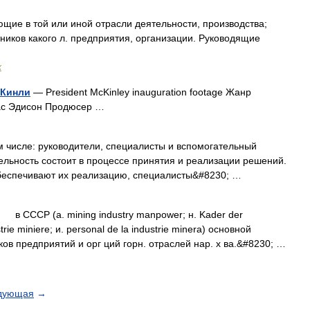
щие в той или иной отрасли деятельности, производства;
ников какого л. предприятия, организации. Руководящие
х
-Кинли
— President McKinley inauguration footage Жанр
ас Эдисон Продюсер …
м числе: руководители, специалисты и вспомогательный
льность состоит в процессе принятия и реализации решений.
беспечивают их реализацию, специалисты&#8230; …
CCCP (a. mining industry manpower; н. Kader der
trie miniere; и. personal de la industrie minera) основной
ов предприятий и орг ций горн. отраслей нар. x ва.&#8230; …
дующая
→