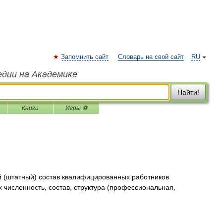
Запомнить сайт
Словарь на свой сайт
RU
едии на Академике
Найти!
Книги
Игры ⚽
й (штатный) состав квалифицированных работников
х численность, состав, структура (профессиональная,