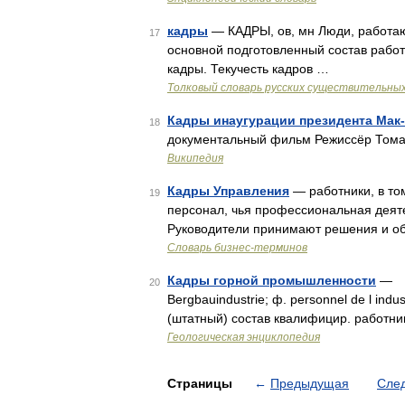
кадры
— КАДРЫ, ов, мн Люди, работаю
17
основной подготовленный состав работ
кадры. Текучесть кадров …
Толковый словарь русских существительны
Кадры инаугурации президента Мак
18
документальный фильм Режиссёр Том
Википедия
Кадры Управления
— работники, в то
19
персонал, чья профессиональная деяте
Руководители принимают решения и о
Словарь бизнес-терминов
Кадры горной промышленности
— в 
20
Bergbauindustrie; ф. personnel de l indus
(штатный) состав квалифицир. работник
Геологическая энциклопедия
Страницы
←
Предыдущая
Сле