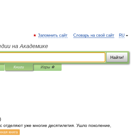
Запомнить сайт
Словарь на свой сайт
RU
едии на Академике
Найти!
Книги
Игры ⚽
)
ас отделяют уже многие десятилетия. Ушло поколение,
нная книга