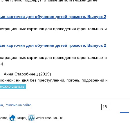
т 5 лет легко подберут готовые детали (ножницы не
ые карточки для обучения детей грамоте. Выпуск 2
,
нстрационных картинок для проведения фронтальных и
ые карточки для обучения детей грамоте. Выпуск 2
,
нстрационных картинок для проведения фронтальных и
а)
)
, Анна Старобинец (2019)
койной: ни дня без преступлений, погонь, подозрений и
можно скачать
ка
,
Реклама на сайте
18+
omla,
Drupal,
WordPress, MODx.