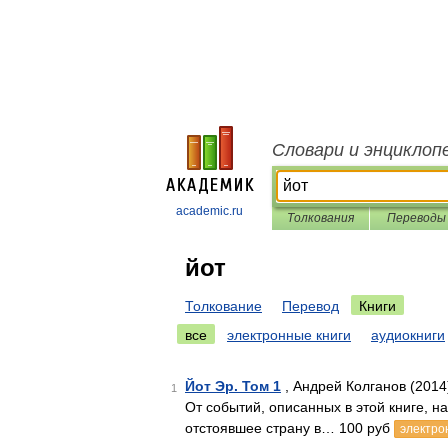
Словари и энциклоп
academic.ru
Толкования
Переводы
йот
Толкование
Перевод
Книги
все
электронные книги
аудиокниги
Йот Эр. Том 1
, Андрей Колганов (2014
1
От событий, описанных в этой книге, н
отстоявшее страну в… 100 руб
электро