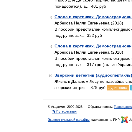
Набор для детского творчества. Дети о
понадобятся), а… 481 руб
Слова в картинках. Демонстрационн
8
Арбекова Нелли Евгеньевна (2018)
В пособии представлен комплект демо
подгрупповых… 332 руб
Слова в картинках. Демонстрационн
9
Арбекова Нелли Евгеньевна (2018)
В пособии представлен комплект демо
подгрупповых… 317 грн (только Украин
Зверский детектив (аудиоспектакль
10
Жизнь в Дальнем Лесу не назовёшь спо
зверских интриг… 379 руб
аудиокнига
© Академик, 2000-2026
Обратная связь:
Техподдерж
👣 Путешествия
Экспорт словарей на сайты
, сделанные на PHP,
Jo