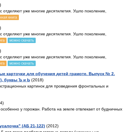
)
ас отделяют уже многие десятилетия. Ушло поколение,
нная книга
)
ас отделяют уже многие десятилетия. Ушло поколение,
ига
можно скачать
)
ас отделяют уже многие десятилетия. Ушло поколение,
ига
можно скачать
ые карточки для обучения детей грамоте. Выпуск № 2.
т), буквы Ъ и Ь
(2018)
нстрационных картинок для проведения фронтальных и
4)
, особенно у горожан. Работа на земле отвлекает от будничных
салочка" (АБ 21-122)
(2012)