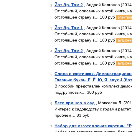
Йот Эр. Том 2
, Андрей Колганов (2014
2
От событий, описанных в этой книге, н
отстоявшее страну в… 100 руб
электро
Йот Эр. Том 1
, Андрей Колганов (2014
3
От событий, описанных в этой книге, н
отстоявшее страну в… 189 руб
аудиокн
Йот Эр. Том 2
, Андрей Колганов (2014
4
От событий, описанных в этой книге, н
отстоявшее страну в… 189 руб
аудиокн
Слова в картинках. Демонстрационн
5
Гласные буквы Е, Ё, Ю, Я, звук J (йо
В пособии представлен комплект демо
подгрупповых… 300 руб
Лето пришло в сад
, Мовсесян Л. (201
6
Интерес к садоводству с годами растет
проблем… 83 руб
Набор для изготовления картины "Ру
7