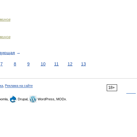
рминов
рминов
дующая
→
7
8
9
10
11
12
13
ка
,
Реклама на сайте
18+
omla,
Drupal,
WordPress, MODx.