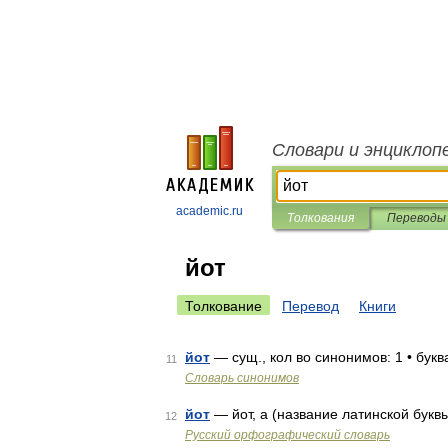
Словари и энциклоп
academic.ru
Толкования
Переводы
йот
Толкование
Перевод
Книги
йот
— сущ., кол во синонимов: 1 • бук
11
Словарь синонимов
йот
— йот, а (название латинской буквы
12
Русский орфографический словарь