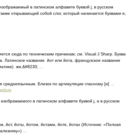
, изображаемый в латинском алфавите буквой j, в русском
а также открывающий собой слог, который начинается буквами е,
тся сюда по техническим причинам; см. Visual J Sharp. Буква
та. Латинское название йот или йота, французское название
матике) жи,&#8230; …
тся среднеязычным. Близок по артикуляции гласному [и] …
ребило
 изображаемого в латинском алфавите буквой j, а в русском
ам, йот, йоты, йотом, йотами, йоте, йотах (Источник: «Полная
Зализняку») …