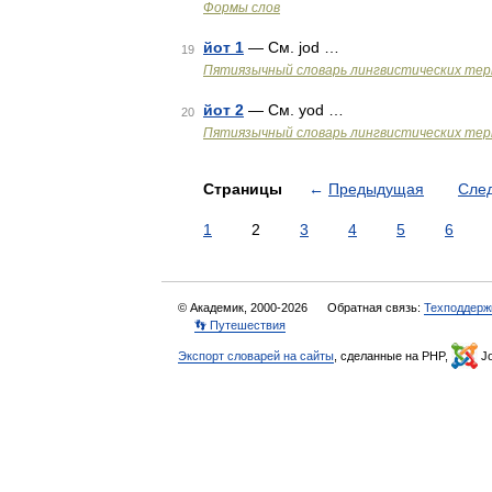
Формы слов
йот 1
— См. jod …
19
Пятиязычный словарь лингвистических те
йот 2
— См. yod …
20
Пятиязычный словарь лингвистических те
Страницы
←
Предыдущая
Сле
1
2
3
4
5
6
© Академик, 2000-2026
Обратная связь:
Техподдерж
👣 Путешествия
Экспорт словарей на сайты
, сделанные на PHP,
Jo