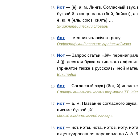
йот
— [ё], а; м. Лингв. Согласный звук
13
буквой й в конце слога (бой, бойкот), 
ё, ю, я (ель, союз, сиять) …
Энциклопедический словарь
йот
— іменник чоловічого роду …
14
Орфографічний словник української мови
Йот
— Запрос статьи «J#» перенапраляе
15
J (j) десятая буква латинского алфави
(принятое также в русскоязычной мате
Википедия
йот
— Согласный звук j (йот, й) являе
16
Словарь лингвистических терминов Т.В. Же
йот
— а, м. Название согласного звука,
17
письме буквой „й“ …
Малый академический словарь
йот
— йот, йоты, йота, йотов, йоту, йот
18
акцентуированная парадигма по А. А. 