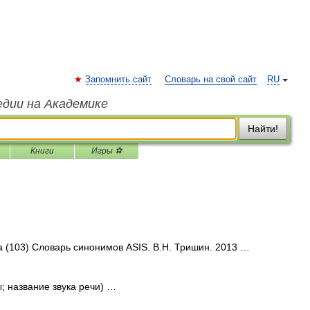
Запомнить сайт
Словарь на свой сайт
RU
едии на Академике
Найти!
Книги
Игры ⚽
ва (103) Словарь синонимов ASIS. В.Н. Тришин. 2013 …
; название звука речи) …