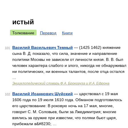
истый
Толкование
Перевод
Книги
Василий Васильевич Темный
— (1425 1462) княжение
101
сына В. Д. показало, что сила, значение и направление
политики Москвы не зависели от личности князя. В. В. был
человек характера слабого и злого, никогда не обнаруживал
ни политических, ни военных талантов, после отца остался
…
Энциклопедический словарь Ф.А. Брокгауза и И.А. Ефрона
Василий Иоаннович Шуйский
— царствовал с 19 мая
102
1606 года по 19 июля 1610 года. Обманом подготовилось
его царствование: В роковую ночь на 17 мая, многие,
говорит С. М. Соловьев, были за Лжедимитрия; многие
взялись за оружие при известии, что поляки бьют царя,
прибежали в&#8230; …