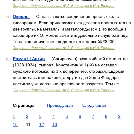
Энциклопедический словарь Ф.А. Брокгауза и И.А. Ефрона
Окислы
— О. называются соединения простых тел с
109
кислородом. Если придерживаться деления простых тел на
две группы, на металлы и металлоиды (см.), то вообще в
характере их О. можно заметить довольно ясную разницу.
Тогда как типические представители первой&#8230; …
Энциклопедический словарь Ф.А. Брокгауза и И.А. Ефрона
Роман III Аргир
— (Аргиропуло) византийский император
110
(1028 1034). Умирая, Константин VIII (IX) не оставил
мужского потомка; из 3 х дочерей его, старшая, Евдокия,
постриглась в монахини, а другие две Зоя и Феодора
достигли уже довольно преклонного возраста. Тем не …
Энциклопедический словарь Ф.А. Брокгауза и И.А. Ефрона
Страницы
←
Предыдущая
Следующая
→
1
2
3
4
5
6
7
8
9
10
11
12
13