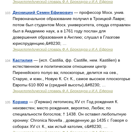
Энциклопедический словарь Ф.А. Брокгауза и И.А. Ефрона
Десницкий Семен Ефимович
— профессор Моск. унив.
103
Первоначальное образование получил в Троицкой Лавре;
потом был студентом Моск. университета, откуда отправлен
был в Академию наук, а в 1761 году послан для
довершения образования в Англию; слушал в Глазгове
юриспруденцию,&#8230; …
Энциклопедический словарь Ф.А. Брокгауза и И.А. Ефрона
Кастилия
— (исп. Castilia, фр. Castille, нем. Kastilien) в
104
естественном и политическом отношении центр
Пиренейского полуо ва; плоскогорье, делится на сев.,
Старую, и южн., Новую К. Ст. К., самое высокое плоскогорье
Европы 610 800 м (средней высоты),&#8230; …
Энциклопедический словарь Ф.А. Брокгауза и И.А. Ефрона
Корнер
— (Герман) летописец XV ст. Год рождения К.
105
неизвестен; место рождения, вероятно, Любек; по
специальности богослов; † 1438. Он оставил любопытную
хронику: Chronica Novella , доведенную до 1435 г. Говоря о
соборах XV ст. К., как истый католик, с&#8230; …