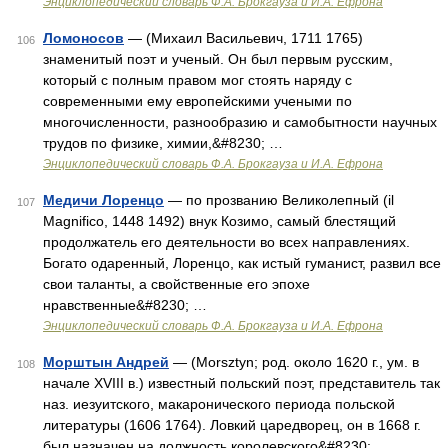
Энциклопедический словарь Ф.А. Брокгауза и И.А. Ефрона
Ломоносов
— (Михаил Васильевич, 1711 1765)
106
знаменитый поэт и ученый. Он был первым русским,
который с полным правом мог стоять наряду с
современными ему европейскими учеными по
многочисленности, разнообразию и самобытности научных
трудов по физике, химии,&#8230; …
Энциклопедический словарь Ф.А. Брокгауза и И.А. Ефрона
Медичи Лоренцо
— по прозванию Великолепный (il
107
Magnifico, 1448 1492) внук Козимо, самый блестящий
продолжатель его деятельности во всех направлениях.
Богато одаренный, Лоренцо, как истый гуманист, развил все
свои таланты, а свойственные его эпохе
нравственные&#8230; …
Энциклопедический словарь Ф.А. Брокгауза и И.А. Ефрона
Морштын Андрей
— (Morsztyn; род. около 1620 г., ум. в
108
начале XVIII в.) известный польский поэт, представитель так
наз. иезуитского, макаронического периода польской
литературы (1606 1764). Ловкий царедворец, он в 1668 г.
был назначен на должность королевского&#8230; …