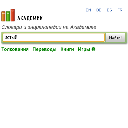
EN
DE
ES
FR
academic.ru
Словари и энциклопедии на Академике
Найти!
Толкования
Переводы
Книги
Игры ⚽