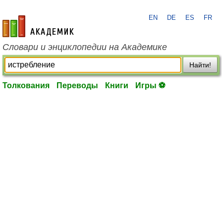
EN
DE
ES
FR
academic.ru
Словари и энциклопедии на Академике
Найти!
Толкования
Переводы
Книги
Игры ⚽