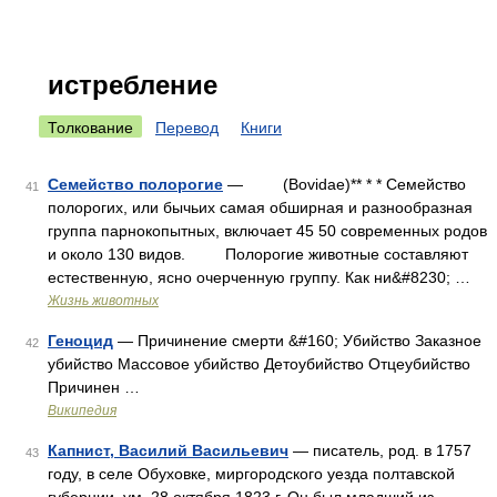
истребление
Толкование
Перевод
Книги
Семейство полорогие
— (Bovidae)** * * Семейство
41
полорогих, или бычьих самая обширная и разнообразная
группа парнокопытных, включает 45 50 современных родов
и около 130 видов. Полорогие животные составляют
естественную, ясно очерченную группу. Как ни&#8230; …
Жизнь животных
Геноцид
— Причинение смерти &#160; Убийство Заказное
42
убийство Массовое убийство Детоубийство Отцеубийство
Причинен …
Википедия
Капнист, Василий Васильевич
— писатель, род. в 1757
43
году, в селе Обуховке, миргородского уезда полтавской