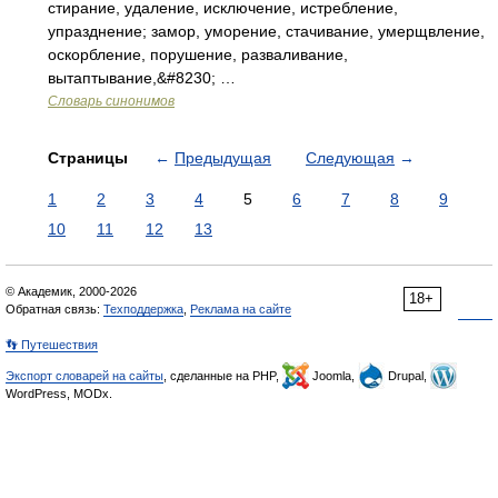
стирание, удаление, исключение, истребление,
упразднение; замор, уморение, стачивание, умерщвление,
оскорбление, порушение, разваливание,
вытаптывание,&#8230; …
Словарь синонимов
Страницы
←
Предыдущая
Следующая
→
1
2
3
4
5
6
7
8
9
10
11
12
13
© Академик, 2000-2026
18+
Обратная связь:
Техподдержка
,
Реклама на сайте
👣 Путешествия
Экспорт словарей на сайты
, сделанные на PHP,
Joomla,
Drupal,
WordPress, MODx.