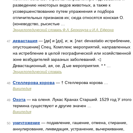
разведению некоторых видов животных, а также к
усовершенствованию путем упражнения и подбора
отличительных признаков их; сюда относятся конская О.
(коневодство, рысистые …
Энциклопедический словарь Ф.А. Брокгауза и И.А. Ефрона
девастация
— [де] и [дэ], и; ж. [лат. devastatio истребление,
47
опустошение] Спец. Комплекс мероприятий, направленных
на истребление в целой географической или хозяйственной
зоне возбудителей заразных заболеваний. ◁
Девастационный, ая, ое. Д ые мероприятия. * * …
Энциклопедический словарь
Стеллерова корова
— † Стеллерова корова …
48
Википедия
Охота
— на оленя. Лукас Кранах Старший. 1529 год У этого
49
термина существуют и другие значен …
Википедия
уничтожение
— подавление, гашение, отмена, стирание,
50
аннулирование, ликвидация, устранение, вычеркивание,