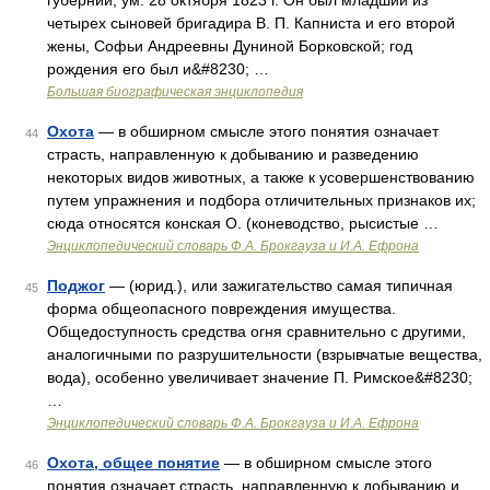
губернии, ум. 28 октября 1823 г. Он был младший из
четырех сыновей бригадира В. П. Капниста и его второй
жены, Софьи Андреевны Дуниной Борковской; год
рождения его был и&#8230; …
Большая биографическая энциклопедия
Охота
— в обширном смысле этого понятия означает
44
страсть, направленную к добыванию и разведению
некоторых видов животных, а также к усовершенствованию
путем упражнения и подбора отличительных признаков их;
сюда относятся конская О. (коневодство, рысистые …
Энциклопедический словарь Ф.А. Брокгауза и И.А. Ефрона
Поджог
— (юрид.), или зажигательство самая типичная
45
форма общеопасного повреждения имущества.
Общедоступность средства огня сравнительно с другими,
аналогичными по разрушительности (взрывчатые вещества,
вода), особенно увеличивает значение П. Римское&#8230;
…
Энциклопедический словарь Ф.А. Брокгауза и И.А. Ефрона
Охота, общее понятие
— в обширном смысле этого
46
понятия означает страсть, направленную к добыванию и