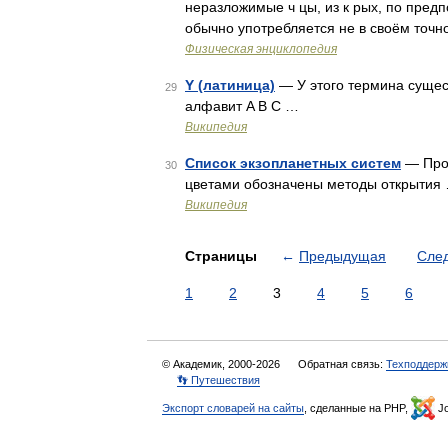
неразложимые ч цы, из к рых, по предп
обычно употребляется не в своём точн
Физическая энциклопедия
Y (латиница)
— У этого термина сущест
29
алфавит A B C …
Википедия
Список экзопланетных систем
— Прог
30
цветами обозначены методы открытия
Википедия
Страницы
←
Предыдущая
Сле
1
2
3
4
5
6
© Академик, 2000-2026
Обратная связь:
Техподдерж
👣 Путешествия
Экспорт словарей на сайты
, сделанные на PHP,
Jo