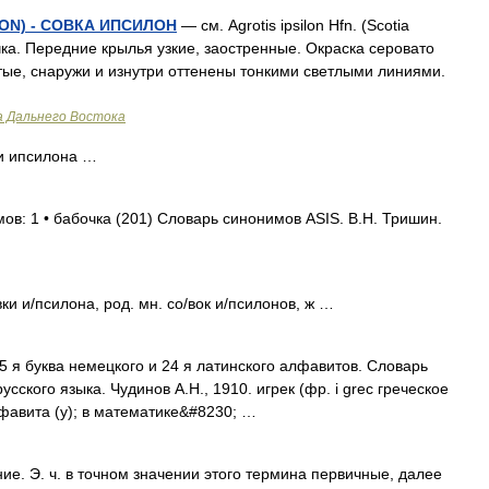
ILON) - СОВКА ИПСИЛОН
— см. Agrotis ipsilon Hfn. (Scotia
очка. Передние крылья узкие, заостренные. Окраска серовато
тые, снаружи и изнутри оттенены тонкими светлыми линиями.
а Дальнего Востока
и ипсилона …
ов: 1 • бабочка (201) Словарь синонимов ASIS. В.Н. Тришин.
ки и/псилона, род. мн. со/вок и/псилонов, ж …
я буква немецкого и 24 я латинского алфавитов. Словарь
сского языка. Чудинов А.Н., 1910. игрек (фр. i grec греческое
лфавита (у); в математике&#8230; …
е. Э. ч. в точном значении этого термина первичные, далее