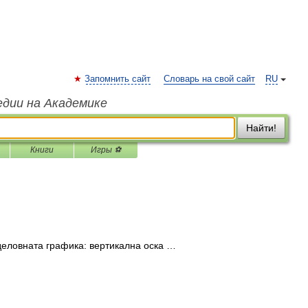
Запомнить сайт
Словарь на свой сайт
RU
едии на Академике
Найти!
Книги
Игры ⚽
ј деловната графика: вертикална оска …