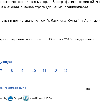
оложению, состоит вся материя. В совр. физике термин «Э. ч.»
ом значении, а менее строго для наименования&#8230; …
вуют и другие значения, см. Y. Латинская буква Y, y Латинский
ресс открытия экзопланет на 19 марта 2010, следующими
 …
дующая
→
7
8
9
10
11
12
13
ка
,
Реклама на сайте
18+
omla,
Drupal,
WordPress, MODx.