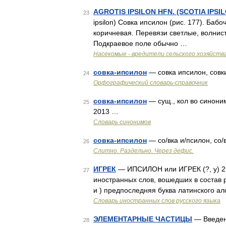
AGROTIS IPSILON HFN. (SCOTIA IPS
23
ipsilon) Совка ипсилон (рис. 177). Баб
коричневая. Перевязи светлые, волнис
Подкраевое поле обычно …
Насекомые - вредители сельского хозяйств
совка-ипсилон
— совка ипсилон, совк
24
Орфографический словарь-справочник
совка-ипсилон
— сущ., кол во синоним
25
2013 …
Словарь синонимов
совка-ипсилон
— со/вка и/псилон, со/в
26
Слитно. Раздельно. Через дефис.
ИГРЕК
— ИПСИЛОН или ИГРЕК (?, у) 25 
27
иностранных слов, вошедших в состав ру
и ) предпоследняя буква латинского а
Словарь иностранных слов русского языка
ЭЛЕМЕНТАРНЫЕ ЧАСТИЦЫ
— Введени
28