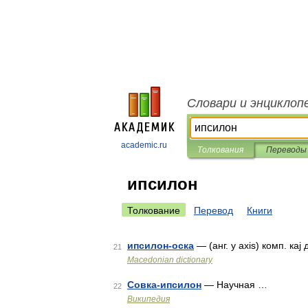
Словари и энциклоп
academic.ru
Толкования
Переводы
ипсилон
Толкование
Перевод
Книги
ипсилон-оска
— (анг. y axis) комп. ка
21
Macedonian dictionary
Совка-ипсилон
— Научная …
22
Википедия