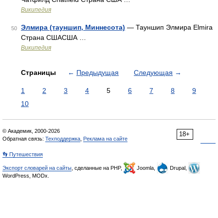
Википедия
Элмира (тауншип, Миннесота)
— Тауншип Элмира Elmira
50
Страна СШАСША …
Википедия
Страницы
←
Предыдущая
Следующая
→
1
2
3
4
5
6
7
8
9
10
© Академик, 2000-2026
18+
Обратная связь:
Техподдержка
,
Реклама на сайте
👣 Путешествия
Экспорт словарей на сайты
, сделанные на PHP,
Joomla,
Drupal,
WordPress, MODx.