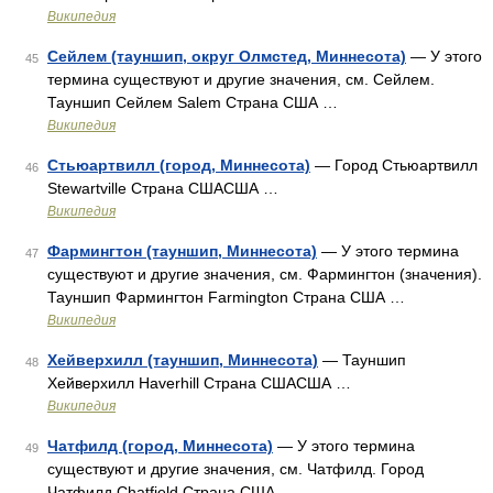
Википедия
Сейлем (тауншип, округ Олмстед, Миннесота)
— У этого
45
термина существуют и другие значения, см. Сейлем.
Тауншип Сейлем Salem Страна США …
Википедия
Стьюартвилл (город, Миннесота)
— Город Стьюартвилл
46
Stewartville Страна СШАСША …
Википедия
Фармингтон (тауншип, Миннесота)
— У этого термина
47
существуют и другие значения, см. Фармингтон (значения).
Тауншип Фармингтон Farmington Страна США …
Википедия
Хейверхилл (тауншип, Миннесота)
— Тауншип
48
Хейверхилл Haverhill Страна СШАСША …
Википедия
Чатфилд (город, Миннесота)
— У этого термина
49
существуют и другие значения, см. Чатфилд. Город
Чатфилд Chatfield Страна США …