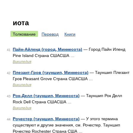
иота
Толкование
Перевод
Книги
Пайн-Айленд (город, Миннесота)
— Город Пайн Иленд
41
Pine Island Страна СШАСША …
Википедия
Плезант-Гров (тауншип, Миннесота)
— Тауншип Плезант
42
Гров Pleasant Grove Страна СШАСША …
Википедия
Рок-Делл (тауншип, Миннесота)
— Тауншип Рок Делл
43
Rock Dell Страна СШАСША …
Википедия
Рочестер (тауншип, Миннесота)
— У этого термина
44
существуют и другие значения, см. Рочестер. Тауншип
Рочестер Rochester Страна США …