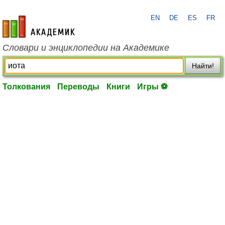
EN
DE
ES
FR
academic.ru
Словари и энциклопедии на Академике
Найти!
Толкования
Переводы
Книги
Игры ⚽