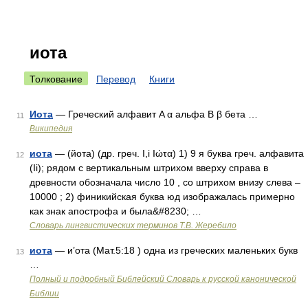
иота
Толкование
Перевод
Книги
Иота
— Греческий алфавит Α α альфа Β β бета …
11
Википедия
иота
— (йота) (др. греч. Ι,і Іώτα) 1) 9 я буква греч. алфавита
12
(Ιі); рядом с вертикальным штрихом вверху справа в
древности обозначала число 10 , со штрихом внизу слева –
10000 ; 2) финикийская буква юд изображалась примерно
как знак апострофа и была&#8230; …
Словарь лингвистических терминов Т.В. Жеребило
иота
— и’ота (Мат.5:18 ) одна из греческих маленьких букв
13
…
Полный и подробный Библейский Словарь к русской канонической
Библии