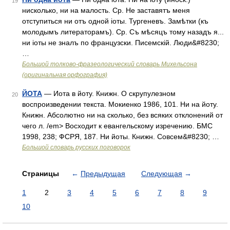
19
нисколько, ни на малость. Ср. Не заставятъ меня
отступиться ни отъ одной іоты. Тургеневъ. Замѣтки (къ
молодымъ литераторамъ). Ср. Съ мѣсяцъ тому назадъ я...
ни іоты не зналъ по французски. Писемскій. Люди&#8230;
…
Большой толково-фразеологический словарь Михельсона
(оригинальная орфография)
ЙОТА
— Иота в йоту. Книжн. О скрупулезном
20
воспроизведении текста. Мокиенко 1986, 101. Ни на йоту.
Книжн. Абсолютно ни на сколько, без всяких отклонений от
чего л. /em> Восходит к евангельскому изречению. БМС
1998, 238; ФСРЯ, 187. Ни йоты. Книжн. Совсем&#8230; …
Большой словарь русских поговорок
Страницы
←
Предыдущая
Следующая
→
1
2
3
4
5
6
7
8
9
10