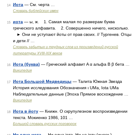
Иота
— См. черта …
14
Словарь библейских имен
иота
— ы, ж. 1. Самая малая по размерам буква
15
греческого алфавита. 2. Совершенно ничего, нисколько.
► Они не уступают йоты от прав своих. // Тургенев. Отцы
и дети // …
Словарь забытых и трудных слов из произведений русской
литературы ХVIII-ХIХ веков
Иота (буква)
— Греческий алфавит Α α альфа Β β бета …
16
Википедия
Иота Большой Медведицы
— Талита Южная Звезда
17
История исследования Обозначения ι UMa, Iota UMa
Наблюдательные данные (Эпоха Прямое восхождение …
Википедия
Иота в йоту
— Книжн. О скрупулезном воспроизведении
18
текста. Мокиенко 1986, 101 …
Большой словарь русских поговорок
Ни одна иота
— Ни одна іота. Ни на іоту (иноск.)