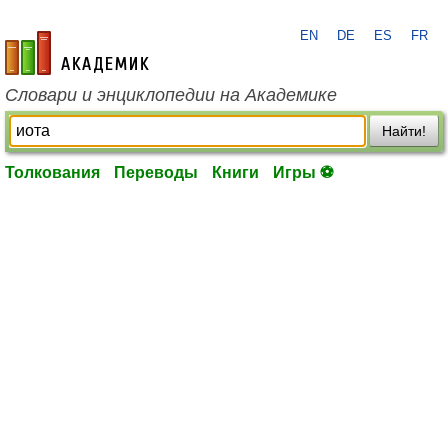
EN
DE
ES
FR
academic.ru
Словари и энциклопедии на Академике
Найти!
Толкования
Переводы
Книги
Игры ⚽