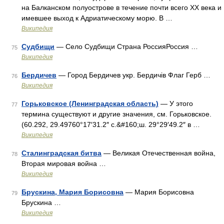
на Балканском полуострове в течение почти всего XX века и
имевшее выход к Адриатическому морю. В …
Википедия
Судбищи
— Село Судбищи Страна РоссияРоссия …
75
Википедия
Бердичев
— Город Бердичев укр. Бердичів Флаг Герб …
76
Википедия
Горьковское (Ленинградская область)
— У этого
77
термина существуют и другие значения, см. Горьковское.
(60.292, 29.49760°17′31.2″ с.&#160;ш. 29°29′49.2″ в …
Википедия
Сталинградская битва
— Великая Отечественная война,
78
Вторая мировая война …
Википедия
Брускина, Мария Борисовна
— Мария Борисовна
79
Брускина …
Википедия