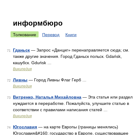
информбюро
Толкование
Перевод
Книги
Гданьск
— Запрос «Данциг» перенаправляется сюда; см.
71
также другие значения. Город Гданьск польск. Gdańsk,
кашубск. Gduńsk …
Википедия
Ливны
— Город Ливны Флаг Герб …
72
Википедия
Витренко, Наталья Михайловна
— Эта статья или раздел
73
нуждается в переработке. Пожалуйста, улучшите статью в
соответствии с правилами написания статей …
Википедия
Югославия
— на карте Европы (границы менялись)
74
Югославия&#160; государство в Европе, существовавшее