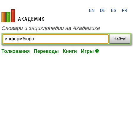
EN
DE
ES
FR
academic.ru
Словари и энциклопедии на Академике
Найти!
Толкования
Переводы
Книги
Игры ⚽