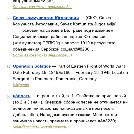
сотрудником&#8230; …
Большая советская энциклопедия
Союз коммунистов Югославии
— (СКЮ; Савез
56
Комуниста Jyгославиje, Savez Komunista Jugoslavije)
основан на съезде в Белграде под названием
Социалистическая рабочая партия Югославии
(коммунистов) СРПЮ(к) в апреле 1919 в результате
объединения Сербской социал&#8230; …
Большая советская энциклопедия
Operation Solstice
— Part of Eastern Front of World War II
57
Date February 15, 1945&#160;– February 18, 1945 Location
Stargard in Pommern, Pomerania, Germany …
Wikipedia
но́вость
— и, род. мн. ей, ж. 1. Свойство по прил. новый
58
(во 2 и 3 знач.). Киевский сборник песен не отличается ни
полнотой, ни новостью напечатанных в нем песен.
Добролюбов, Народные русские сказки. Меня хотя и
занимала новость предмета и проникался я&#8230; …
Малый академический словарь