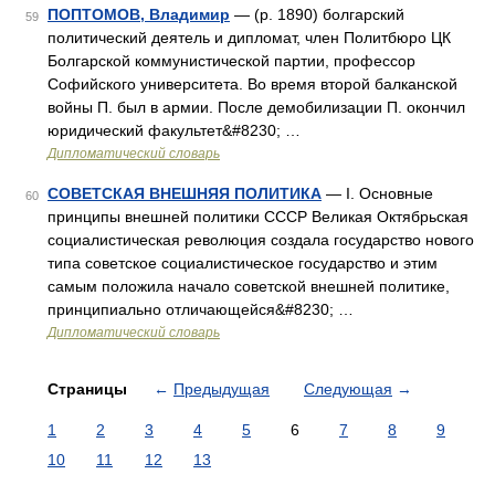
ПОПТОМОВ, Владимир
— (р. 1890) болгарский
59
политический деятель и дипломат, член Политбюро ЦК
Болгарской коммунистической партии, профессор
Софийского университета. Во время второй балканской
войны П. был в армии. После демобилизации П. окончил
юридический факультет&#8230; …
Дипломатический словарь
СОВЕТСКАЯ ВНЕШНЯЯ ПОЛИТИКА
— I. Основные
60
принципы внешней политики СССР Великая Октябрьская
социалистическая революция создала государство нового
типа советское социалистическое государство и этим
самым положила начало советской внешней политике,
принципиально отличающейся&#8230; …
Дипломатический словарь
Страницы
←
Предыдущая
Следующая
→
1
2
3
4
5
6
7
8
9
10
11
12
13