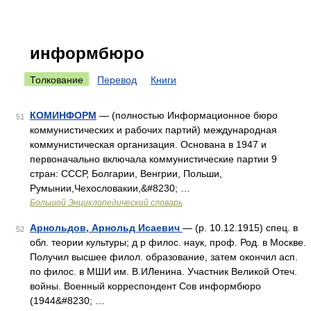
информбюро
Толкование
Перевод
Книги
КОМИНФОРМ
— (полностью Информационное бюро
51
коммунистических и рабочих партий) международная
коммунистическая организация. Основана в 1947 и
первоначально включала коммунистические партии 9
стран: СССР, Болгарии, Венгрии, Польши,
Румынии,Чехословакии,&#8230; …
Большой Энциклопедический словарь
Арнольдов, Арнольд Исаевич
— (р. 10.12.1915) спец. в
52
обл. теории культуры; д р филос. наук, проф. Род. в Москве.
Получил высшее филол. образование, затем окончил асп.
по филос. в МШИ им. В.ИЛенина. Участник Великой Отеч.
войны. Военный корреспондент Сов информбюро
(1944&#8230; …