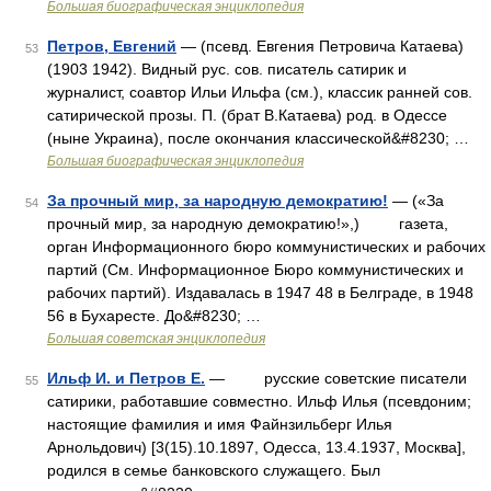
Большая биографическая энциклопедия
Петров, Евгений
— (псевд. Евгения Петровича Катаева)
53
(1903 1942). Видный рус. сов. писатель сатирик и
журналист, соавтор Ильи Ильфа (см.), классик ранней сов.
сатирической прозы. П. (брат В.Катаева) род. в Одессе
(ныне Украина), после окончания классической&#8230; …
Большая биографическая энциклопедия
За прочный мир, за народную демократию!
— («За
54
прочный мир, за народную демократию!»,) газета,
орган Информационного бюро коммунистических и рабочих
партий (См. Информационное Бюро коммунистических и
рабочих партий). Издавалась в 1947 48 в Белграде, в 1948
56 в Бухаресте. До&#8230; …
Большая советская энциклопедия
Ильф И. и Петров Е.
— русские советские писатели
55
сатирики, работавшие совместно. Ильф Илья (псевдоним;
настоящие фамилия и имя Файнзильберг Илья
Арнольдович) [3(15).10.1897, Одесса, 13.4.1937, Москва],
родился в семье банковского служащего. Был