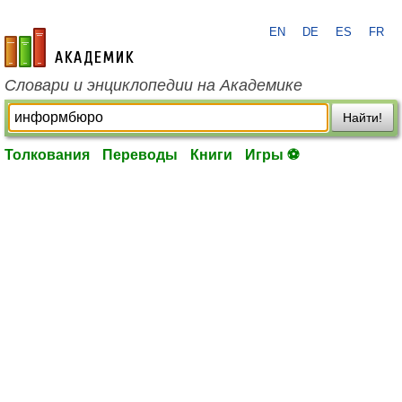
EN
DE
ES
FR
academic.ru
Словари и энциклопедии на Академике
Найти!
Толкования
Переводы
Книги
Игры ⚽