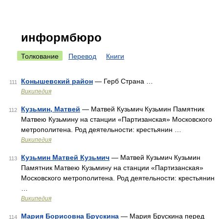
информбюро
Толкование
Перевод
Книги
Конышевский район
— Герб Страна …
111
Википедия
Кузьмин, Матвей
— Матвей Кузьмич Кузьмин Памятник
112
Матвею Кузьмину на станции «Партизанская» Московского
метрополитена. Род деятельности: крестьянин …
Википедия
Кузьмин Матвей Кузьмич
— Матвей Кузьмич Кузьмин
113
Памятник Матвею Кузьмину на станции «Партизанская»
Московского метрополитена. Род деятельности: крестьянин
…
Википедия
Мария Борисовна Брускина
— Мария Брускина перед
114