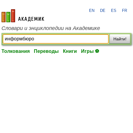
EN
DE
ES
FR
academic.ru
Словари и энциклопедии на Академике
Найти!
Толкования
Переводы
Книги
Игры ⚽