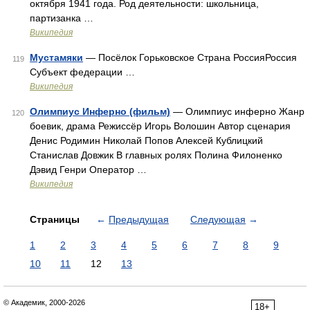
октября 1941 года. Род деятельности: школьница,
партизанка …
Википедия
Мустамяки
— Посёлок Горьковское Страна РоссияРоссия
119
Субъект федерации …
Википедия
Олимпиус Инферно (фильм)
— Олимпиус инферно Жанр
120
боевик, драма Режиссёр Игорь Волошин Автор сценария
Денис Родимин Николай Попов Алексей Кублицкий
Станислав Довжик В главных ролях Полина Филоненко
Дэвид Генри Оператор …
Википедия
Страницы
←
Предыдущая
Следующая
→
1
2
3
4
5
6
7
8
9
10
11
12
13
© Академик, 2000-2026
18+