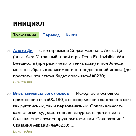
инициал
Толкование
Перевод
Книги
Алекс Ди
— с голограммой Энджи Резонанс Алекс Ди
121
(англ. Alex D) главный герой игры Deus Ex: Invisible War.
Внешность (при различных оттенка кожи) и пол Алекса
можно выбрать в зависимости от предпочтений игрока (для
простоты, эта статья будет описывать&#8230; …
Википедия
Вязь книжных заголовков
— Исходное и основное
122
применение вязей&#160; это оформление заголовков книг,
как рукописных, так и первопечатных. Оригинальность
компоновки, художественная вычурность делает их в
большинстве случаев трудночитаемыми. Содержание 1
Сказания Авраамия&#8230; …
Википедия