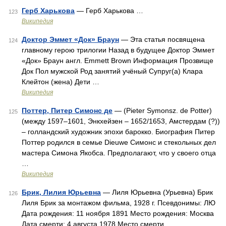
Герб Харькова
— Герб Харькова …
123
Википедия
Доктор Эммет «Док» Браун
— Эта статья посвящена
124
главному герою трилогии Назад в будущее Доктор Эммет
«Док» Браун англ. Emmett Brown Информация Прозвище
Док Пол мужской Род занятий учёный Супруг(а) Клара
Клейтон (жена) Дети …
Википедия
Поттер, Питер Симонс де
— (Pieter Symonsz. de Potter)
125
(между 1597–1601, Энкхейзен – 1652/1653, Амстердам (?))
– голландский художник эпохи барокко. Биография Питер
Поттер родился в семье Dieuwe Симонс и стекольных дел
мастера Симона Якобса. Предполагают, что у своего отца
…
Википедия
Брик, Лилия Юрьевна
— Лиля Юрьевна (Урьевна) Брик
126
Лиля Брик за монтажом фильма, 1928 г. Псевдонимы: ЛЮ
Дата рождения: 11 ноября 1891 Место рождения: Москва
Дата смерти: 4 августа 1978 Место смерти …