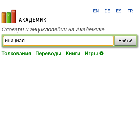
EN
DE
ES
FR
academic.ru
Словари и энциклопедии на Академике
Найти!
Толкования
Переводы
Книги
Игры ⚽